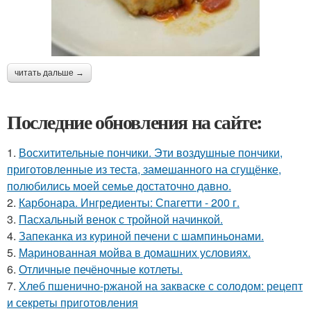
читать дальше →
Последние обновления на сайте:
1.
Восхитительные пончики. Эти воздушные пончики,
приготовленные из теста, замешанного на сгущёнке,
полюбились моей семье достаточно давно.
2.
Карбонара. Ингредиенты: Спагетти - 200 г.
3.
Пасхальный венок с тройной начинкой.
4.
Запеканка из куриной печени с шампиньонами.
5.
Маринованная мойва в домашних условиях.
6.
Отличные печёночные котлеты.
7.
Хлеб пшенично-ржаной на закваске с солодом: рецепт
и секреты приготовления