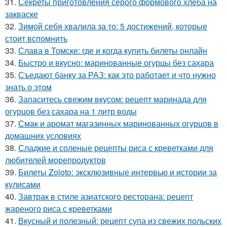
31.
Секреты приготовления серого формового хлеба на
закваске
32.
Зимой себя хвалила за то: 5 достижений, которые
стоит вспомнить
33.
Слава в Томске: где и когда купить билеты онлайн
34.
Быстро и вкусно: маринованные огурцы без сахара
35.
Съедают банку за РАЗ: как это работает и что нужно
знать о этом
36.
Запаситесь свежим вкусом: рецепт маринада для
огурцов без сахара на 1 литр воды
37.
Смак и аромат магазинных маринованных огурцов в
домашних условиях
38.
Сладкие и соленые рецепты риса с креветками для
любителей морепродуктов
39.
Билеты Zoloto: эксклюзивные интервью и истории за
кулисами
40.
Завтрак в стиле азиатского ресторана: рецепт
жареного риса с креветками
41.
Вкусный и полезный: рецепт супа из свежих польских