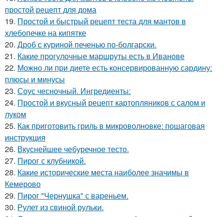
простой рецепт для дома
19.
Простой и быстрый рецепт теста для мантов в
хлебопечке на кипятке
20.
Дроб с куриной печенью по-болгарски.
21.
Какие прогулочные маршруты есть в Иванове
22.
Можно ли при диете есть консервированную сардину:
плюсы и минусы
23.
Соус чесночный. Ингредиенты:
24.
Простой и вкусный рецепт картопляников с салом и
луком
25.
Как приготовить гриль в микроволновке: пошаговая
инструкция
26.
Вкуснейшее чебуречное тесто.
27.
Пирог с клубникой.
28.
Какие исторические места наиболее значимы в
Кемерово
29.
Пирог "Чернушка" с вареньем.
30.
Рулет из свиной рульки.