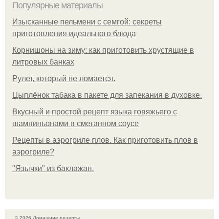
Популярные материалы
Изысканные пельмени с семгой: секреты
приготовления идеального блюда
Корнишоны на зиму: как приготовить хрустящие в
литровых банках
Рулет, который не ломается.
Цыплёнок табака в пакете для запекания в духовке.
Вкусный и простой рецепт языка говяжьего с
шампиньонами в сметанном соусе
Рецепты в аэрогриле плов. Как приготовить плов в
аэрогриле?
"Язычки" из баклажан.
© 2026 Домашние рецепты