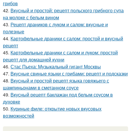
грибов
42.
Вкусный и простой: рецепт польского грибного супа
на молоке с белым вином
43.
Рецепт драников с луком и салом: вкусные и
полезные
44.
Картофельные драники с салом: простой и вкусный
рецепт
45.
Картофельные драники с салом и луком: простой
рецепт для домашней кухни
46.
Стас Пьеха: Музыкальный гигант Москвы
47.
Вкусные свиные языки с грибами: рецепт и подсказки
48.
Вкусный и простой рецепт языка говяжьего с
шампиньонами в сметанном соусе
49.
Вкусный рецепт баклажан под белым соусом в
духовке
50.
Куриные филе: открытие новых вкусовых
возможностей