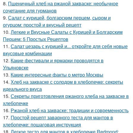
8.
Пшеничный хлеб на ржаной закваске: необычное
сочетание для гурманов
9.
Салат с курицей, болгарским перцем, сыром и
огурцом: простой и вкусный рецепт
10.
Легкие и Вкусные Салаты с Курицей и Болгарским
Перцем: 5 Простых Рецептов
11.
Салат цезарь с курицей и... откройте для себя новые
вкусовые комбинации
12.
Какие фестивали и ярмарки проводятся в
Ульяновске
13.
Какие интересные факты о метро Москвы
14.
Хлеб на закваске с солодом в хлебопечке: секреты
идеального вкуса
15.
Секреты приготовления ржаного хлеба на закваске в
хлебопечке
16.
Ржаной хлеб на закваске: традиции и современность
17.
Простой рецепт заварного теста для мантов в
хлебопечке: пошаговая инструкция
18.
Легкое тесто для мантов в хлебопечке Redmond: