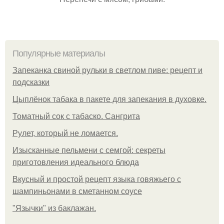
Популярные материалы
Запеканка свиной рульки в светлом пиве: рецепт и
подсказки
Цыплёнок табака в пакете для запекания в духовке.
Томатный сок с табаско. Сангрита
Рулет, который не ломается.
Изысканные пельмени с семгой: секреты
приготовления идеального блюда
Вкусный и простой рецепт языка говяжьего с
шампиньонами в сметанном соусе
"Язычки" из баклажан.