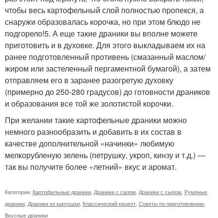
чтобы весь картофельный слой полностью пропекся, а
снаружи образовалась корочка, но при этом блюдо не
подгорело!5. А еще такие драники вы вполне можете
приготовить и в духовке. Для этого выкладываем их на
ранее подготовленный противень (смазанный маслом/
жиром или застеленный пергаментной бумагой), а затем
отправляем его в заранее разогретую духовку
(примерно до 250-280 градусов) до готовности драников
и образования все той же золотистой корочки.
При желании такие картофельные драники можно
немного разнообразить и добавить в их состав в
качестве дополнительной «начинки» любимую
мелкорубленую зелень (петрушку, укроп, кинзу и т.д.) —
так вы получите более «летний» вкус и аромат.
Категории:
Картофельные драники
,
Драники с салом
,
Драники с сыром
,
Румяные
драники
,
Драники из картошки
,
Классический рецепт
,
Советы по приготовлению
,
Вкусные драники