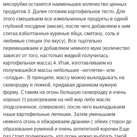
мясорубки останется наименьшее количество ценных
продуктов.3. Далее готовим картофельное тесто. Для
этого смешиваем все измельченные продукты в одной
глубокой посудине (миске), после чего добавляем к ним
слегка взболтанные куриные яйца, сметану, соль и
любимые специи (по вкусу). Все тщательно
перемешиваем и добавляем немного муки (количество
зависит от того, настолько жидкой получилась
картофельная масса).4. Итак, изготавливаем из
получившейся массы небольшие «котлетки» или
«оладьи». В принципе, массу можно выкладывать на
сковородку и ложкой, придавая драникам нужную
форму. Ставим на огонь большую сковородку и очень
хорошо (!) разогреваем на ней жир либо масло
(подсолнечное, оливковое), после чего выкладываем
наши картофельные лепешки. Затем уменьшаем
немного огонь и обжариваем драники с обеих сторон до
образования румяной и очень аппетитной корочки.Еще
раз стоит подчеркнуть, что огонь нужно выбрать такой,