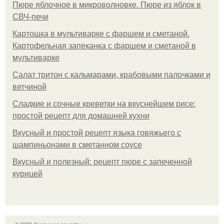
Пюре яблочное в микроволновке. Пюре из яблок в
СВЧ-печи
Картошка в мультиварке с фаршем и сметаной.
Картофельная запеканка с фаршем и сметаной в
мультиварке
Салат тритон с кальмарами, крабовыми палочками и
ветчиной
Сладкие и сочные креветки на вкуснейшем рисе:
простой рецепт для домашней кухни
Вкусный и простой рецепт языка говяжьего с
шампиньонами в сметанном соусе
Вкусный и полезный: рецепт пюре с запеченной
курицей