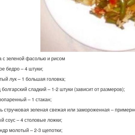
а с зеленой фасолью и рисом
ое бедро – 4 штуки;
тый лук – 1 большая головка;
 болгарский сладкий – 1-2 штуки (зависит от размеров);
ропаренный – 1 стакан;
ь стручковая зеленая свежая или замороженная – примерн
й соус – 4 столовые ложки;
ндр молотый – 2-3 щепотки;