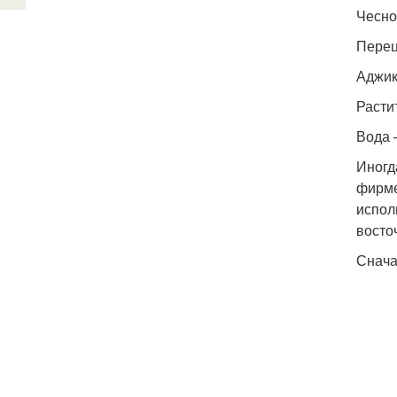
Чеснок
Перец
Аджик
Расти
Вода 
Иногд
фирме
испол
восто
Снача