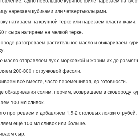
товление: Одно небольшое куриное филе нарезаем на кусо
ицу нарезаем кубиками или четвертькольцами.
вку натираем на крупной тёрке или нарезаем пластинками.
50 г сыра натираем на мелкой тёрке.
вороде разогреваем растительное масло и обжариваем кур
у.
же масло отправляем лук с морковкой и жарим их до размяг
ляем 200-300 г стручковой фасоли.
иваем всё вместе, часто перемешивая, до готовности.
це обжаривания солим, перчим, возвращаем в сковороду ку
аем 100 мл сливок.
го прогреваем и добавляем 1,5-2 столовых ложки отрубей.
ляем ещё 100 мл сливок или больше.
ваем сыр.