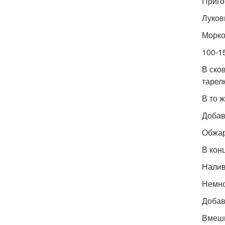
Приго
Луков
Морко
100-1
В ско
тарелк
В то 
Добав
Обжар
В кон
Налив
Немно
Добав
Вмеши