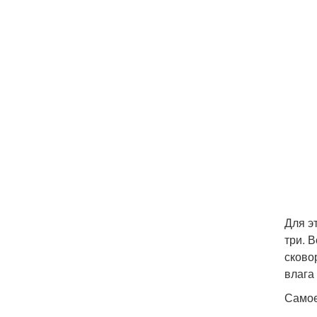
Для э
три. 
сково
влага
Самое