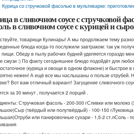
Курица со стручковой фасолью в мультиварке: приготовле
ица в сливочном соусе с стручковой фа
оль в сливочном соусе с курицей и сыр
ствуйте, товарищи Кулинары! А мы продолжаем тему разно
беденные блюда когда-то послужили завтраком: так уж получи
 пищи. Обеду в пылу рабочих будней уделяется гораздо ме
е смузи :) По факту сегодняшнее блюдо подойдёт для любого
остаточное (курица и овощи в одном флаконе) и быстрое в
оятно нежен! А ещё все мы наслышаны о пользе отрубей. Но
овке? Вот вам отличный вариант! Загущение сливочного соус
тся за 30 минут , получается 2 порций .
диенты: Стручковая фасоль - 200-300 гСливки или молоко (3
льшое)Сыр (твёрдый или полутвёрдый) - 100-150 гЛуковица -
льшая)Отруби или панировочные сухари - 1,5-2 ст.лСоль - п
ивания