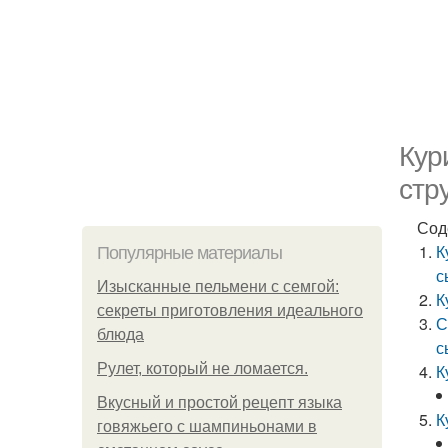
Кур
стр
Сод
К
Популярные материалы
с
Изысканные пельмени с семгой:
К
секреты приготовления идеального
С
блюда
с
Рулет, который не ломается.
К
Вкусный и простой рецепт языка
К
говяжьего с шампиньонами в