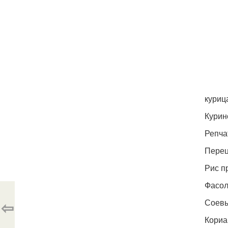
куриц
Курин
Репча
Перец
Рис п
Фасол
⇦
Соевы
Кориа