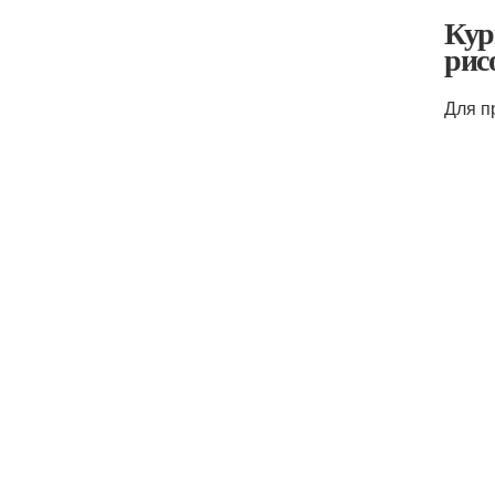
Кур
рис
Для п