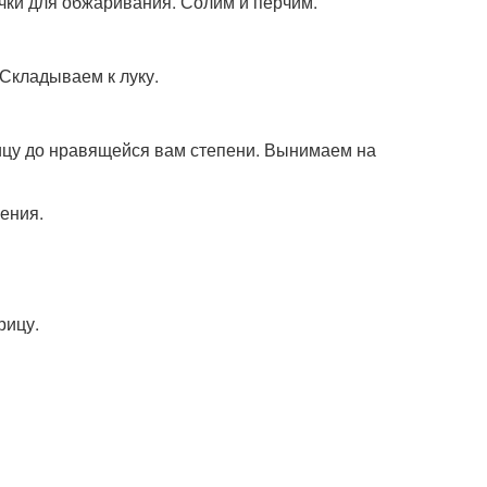
чки для обжаривания. Солим и перчим.
 Складываем к луку.
ицу до нравящейся вам степени. Вынимаем на
чения.
рицу.