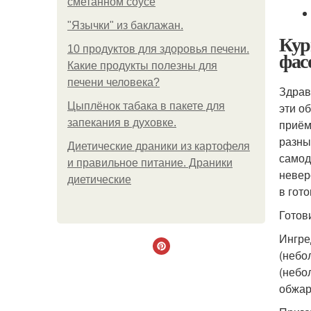
сметанном соусе
"Язычки" из баклажан.
Кур
10 продуктов для здоровья печени.
фас
Какие продукты полезны для
печени человека?
Здрав
Цыплёнок табака в пакете для
эти о
запекания в духовке.
приём
разны
Диетические драники из картофеля
самод
и правильное питание. Драники
невер
диетические
в гот
Готови
Ингре
(небо
(небо
обжар