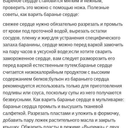
Вареное сердце становится мягким и нежным,
проверить это можно с помощью ножа. Полезные
советы, как варить баранье сердце:
свежее сердце нужно обязательно разрезать и промыть
от крови под проточной водой, вырезать остатки
сосудов, пленку и жир;для устранения специфического
запаха баранины, сердце можно перед варкой замочить
на пару часов в уксусной воде;если хотите сварить
замороженное сердце, вам следует разморозить его
перед варкой естественным путем;баранье сердце
считается низкокалорийным продуктом с высоким
содержанием белков;бульон из бараньего сердца
рекомендуется использовать только для приготовления
подливы или соуса, поскольку супы из него получаются
безвкусными. Как варить баранье сердце в мультиварке:
бараньи сердца промыть и высушить тканевой
салфеткой. Разрезать пластами и уложить в формочку,
добавить пару ложек растительного масла и закрыть
крышку. Обжарить пласты в режиме «Выпечка» с двух