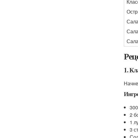
Клас
Остр
Сала
Сала
Сала
Рец
1. К
Начне
Ингр
300
2 б
1 л
3 с
Сол