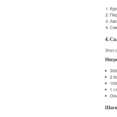
Кур
Пер
Аво
Сме
4. С
Этот 
Ингр
300
2 б
100
1 с
Оли
Шаги