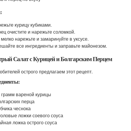
:
ежьте курицу кубиками.
ец очистите и нарежьте соломкой.
 мелко нарежьте и замаринуйте в уксусе.
шайте все ингредиенты и заправьте майонезом.
стрый Салат с Курицей и Болгарским Перцем
юбителей острого предлагаем этот рецепт.
едиенты:
 грамм вареной курицы
олгарских перца
убчика чеснока
толовые ложки соевого соуса
айная ложка острого соуса