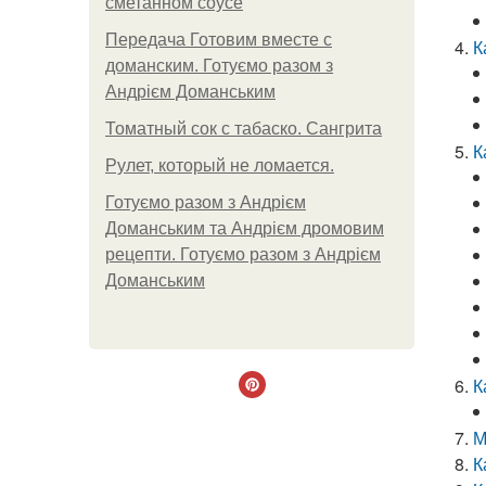
сметанном соусе
Передача Готовим вместе с
К
доманским. Готуємо разом з
Андрієм Доманським
Томатный сок с табаско. Сангрита
К
Рулет, который не ломается.
Готуємо разом з Андрієм
Доманським та Андрієм дромовим
рецепти. Готуємо разом з Андрієм
Доманським
К
М
К