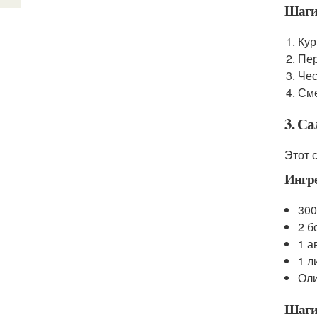
Шаги
Кур
Пер
Чес
Сме
3. С
Этот 
Ингр
300
2 б
1 а
1 л
Оли
Шаги