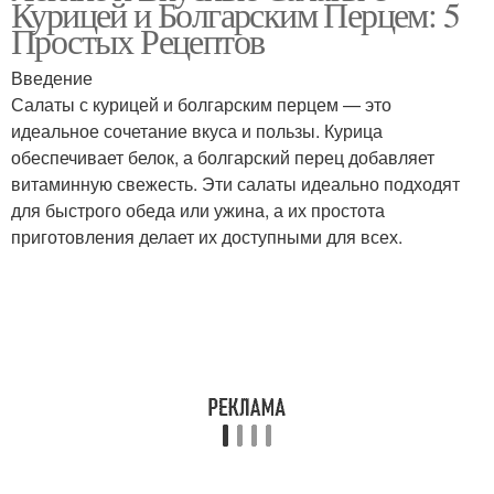
Курицей и Болгарским Перцем: 5
грудкой
Простых Рецептов
Введение
Салат с копченым
Салаты с курицей и болгарским перцем — это
Картофельный салат
окорочком
идеальное сочетание вкуса и пользы. Курица
обеспечивает белок, а болгарский перец добавляет
витаминную свежесть. Эти салаты идеально подходят
для быстрого обеда или ужина, а их простота
Салат с копчеными
Вкусные рецепты
приготовления делает их доступными для всех.
окорочками
Салаты с копченой
Вкусный салатик
курицей
Салат с копчёной
Салат с ананасами
курицей