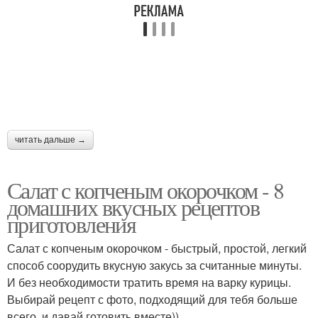
Салат с корейской
Быстрый салат
морковью
Салат с копченой
Сытный салат
грудкой
читать дальше →
Салат с копченым окорочком - 8
Салат из корейской
домашних вкусных рецептов
Салат с картошкой
моркови
приготовления
Салат с копченым окорочком - быстрый, простой, легкий
способ соорудить вкусную закусь за считанные минуты.
Охотничий салат
Салат из помидор
И без необходимости тратить время на варку курицы.
Выбирай рецепт с фото, подходящий для тебя больше
всего, и давай готовить вместе))