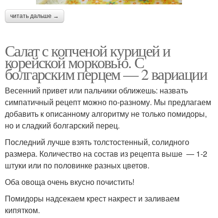
Салат с колбасой
Салат из фасоли
читать дальше →
Салат с копченой курицей и
корейской морковью. С
Салат из корейской
болгарским перцем — 2 вариации
Салат с сыром
морковки
Весенний привет или пальчики оближешь: назвать
симпатичный рецепт можно по-разному. Мы предлагаем
добавить к описанному алгоритму не только помидоры,
Салат с красной
Салат с ветчиной
но и сладкий болгарский перец.
Последний лучше взять толстостенный, солидного
размера. Количество на состав из рецепта выше — 1-2
штуки или по половинке разных цветов.
Сардина с салатом
Салат из сардины
Оба овоща очень вкусно почистить!
Помидоры надсекаем крест накрест и заливаем
кипятком.
Салат из