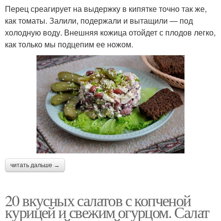
Ингредиенты для
Перец среагирует на выдержку в кипятке точно так же,
консервированной
салата
как томаты. Залили, подержали и вытащили — под
сардины
холодную воду. Внешняя кожица отойдет с плодов легко,
как только мы подцепим ее ножом.
Салаты из
консервированной
Арабский салат
сардины
Салат для мужчин
Салат с куриным филе
читать дальше →
Салат из красной
Салаты с красной
20 вкусных салатов с копченой
курицей и свежим огурцом. Салат
Салат из крабовых