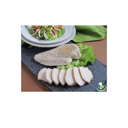
Праздничный салат
Слоеный салат
Салат с шампиньонами
Овощной салат
Салат с ананасом
Салат из курицы
Салат из копченой
Салат с фасолью
курицы