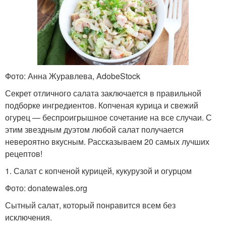
Салат со свиным
Салат с сердцем
сердцем
Фото: Анна Журавлева, AdobeStock
Салаты из свиного
Секрет отличного салата заключается в правильной
Корейский салат
сердца
подборке ингредиентов. Копченая курица и свежий
огурец — беспроигрышное сочетание на все случаи. С
этим звездным дуэтом любой салат получается
невероятно вкусным. Рассказываем 20 самых лучших
Салат из языка
Салаты из сердца
рецептов!
1. Салат с копченой курицей, кукурузой и огурцом
Фото: donatewales.org
Сытный салат, который понравится всем без
исключения.