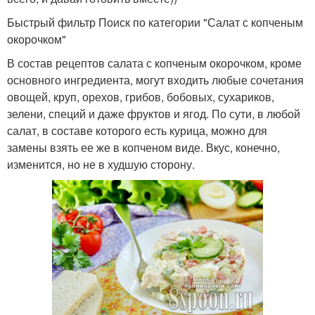
Быстрый фильтр Поиск по категории "Салат с копченым
Салат с помидорами
Вкусный рецепт
окорочком"
В состав рецептов салата с копченым окорочком, кроме
основного ингредиента, могут входить любые сочетания
овощей, круп, орехов, грибов, бобовых, сухариков,
Салаты с болгарским
Вкусные баклажаны
зелени, специй и даже фруктов и ягод. По сути, в любой
перцем
салат, в составе которого есть курица, можно для
замены взять ее же в копченом виде. Вкус, конечно,
изменится, но не в худшую сторону.
Салат с болгарским
Салат с болгарским и
перцем
Салат из болгарского
Салаты с фасолью
перца