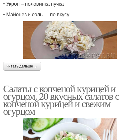
• Укроп – половинка пучка
• Майонез и соль — по вкусу
Продукты для салата
Салат из капусты
Капустный салат
"школьный салат
читать дальше →
Салаты с копченой курицей и
огурцом. 20 вкусных салатов с
Витаминный салат
Советский салат
копченой курицей и свежим
огурцом
Салат из свиного
Салат из сердца
сердца