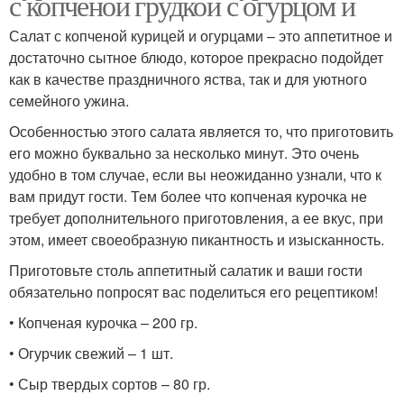
с копченой грудкой с огурцом и
Салат из феты
палочек
Салат с копченой курицей и огурцами – это аппетитное и
достаточно сытное блюдо, которое прекрасно подойдет
как в качестве праздничного яства, так и для уютного
Салаты с крабовыми
Салат с крабовыми
семейного ужина.
палочками
палочками
Особенностью этого салата является то, что приготовить
его можно буквально за несколько минут. Это очень
удобно в том случае, если вы неожиданно узнали, что к
вам придут гости. Тем более что копченая курочка не
Салаты к празднику
Вкусный салат
требует дополнительного приготовления, а ее вкус, при
этом, имеет своеобразную пикантность и изысканность.
Приготовьте столь аппетитный салатик и ваши гости
обязательно попросят вас поделиться его рецептиком!
Салат с мандаринами
Новогодний салат
• Копченая курочка – 200 гр.
• Огурчик свежий – 1 шт.
Салат на праздничный
Салат с пекинской
• Сыр твердых сортов – 80 гр.
стол
капустой