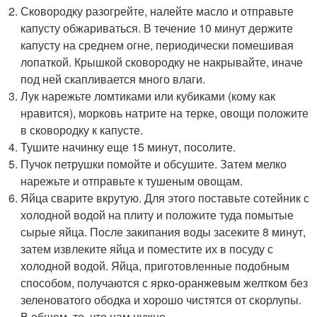
Сковородку разогрейте, налейте масло и отправьте
капусту обжариваться. В течение 10 минут держите
капусту на среднем огне, периодически помешивая
лопаткой. Крышкой сковородку не накрывайте, иначе
под ней скапливается много влаги.
Лук нарежьте ломтиками или кубиками (кому как
нравится), морковь натрите на терке, овощи положите
в сковородку к капусте.
Тушите начинку еще 15 минут, посолите.
Пучок петрушки помойте и обсушите. Затем мелко
нарежьте и отправьте к тушеным овощам.
Яйца сварите вкрутую. Для этого поставьте сотейник с
холодной водой на плиту и положите туда помытые
сырые яйца. После закипания воды засеките 8 минут,
затем извлеките яйца и поместите их в посуду с
холодной водой. Яйца, приготовленные подобным
способом, получаются с ярко-оранжевым желтком без
зеленоватого ободка и хорошо чистятся от скорлупы.
В общем, то, что нам нужно.