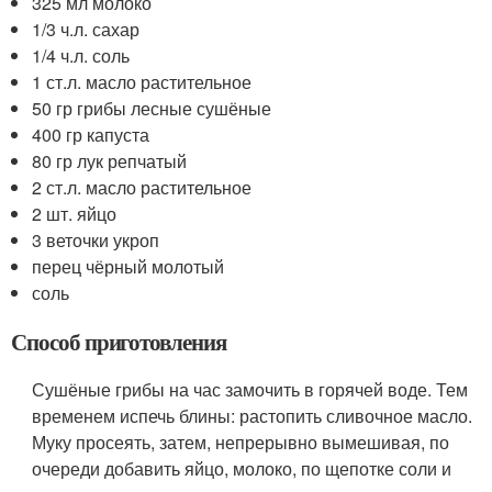
325 мл молоко
1/3 ч.л. сахар
1/4 ч.л. соль
1 ст.л. масло растительное
50 гр грибы лесные сушёные
400 гр капуста
80 гр лук репчатый
2 ст.л. масло растительное
2 шт. яйцо
3 веточки укроп
перец чёрный молотый
соль
Способ приготовления
Сушёные грибы на час замочить в горячей воде. Тем
временем испечь блины: растопить сливочное масло.
Муку просеять, затем, непрерывно вымешивая, по
очереди добавить яйцо, молоко, по щепотке соли и