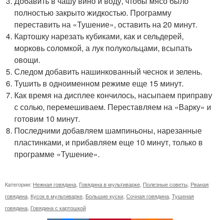
Добавить в чашу вино и воду, чтобы мясо было
полностью закрыто жидкостью. Программу
переставить на «Тушение», оставить на 20 минут.
Картошку нарезать кубиками, как и сельдерей,
морковь соломкой, а лук полукольцами, всыпать
овощи.
Следом добавить нашинкованный чеснок и зелень.
Тушить в одноименном режиме еще 15 минут.
Как время на дисплее кончилось, насыпаем приправу
с солью, перемешиваем. Переставляем на «Варку» и
готовим 10 минут.
Последними добавляем шампиньоны, нарезанные
пластинками, и прибавляем еще 10 минут, только в
программе «Тушение».
Категории:
Нежная говядина
,
Говядина в мультиварке
,
Полезные советы
,
Рваная
говядина
,
Кусок в мультиварке
,
Большие куски
,
Сочная говядина
,
Тушеная
говядина
,
Говядина с картошкой