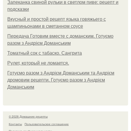
Запеканка свиной рульки в светлом пиве: рецепт и
подсказки
Вкусный и простой рецепт языка говяжьего с
шампиньонами в сметанном соусе
Передача Готовим вместе с доманским. Готуємо
разом з Андрієм Доманським
Томатный сок с табаско. Сангрита
Рулет, который не ломается.
Готуємо разом з Андрієм Доманським та Андрієм
дромовим рецепти. Готуємо разом з Андрієм
Доманським
© 2026 Домашние рецепты
Контакты
Пользовательское соглашение