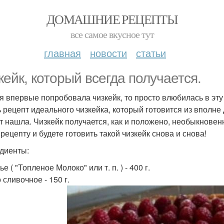
ДОМАШНИЕ РЕЦЕПТЫ
все самое вкусное тут
главная
новости
статьи
кейк, который всегда получается.
 я впервые попробовала чизкейк, то просто влюбилась в эт
ь рецепт идеального чизкейка, который готовится из вполне 
т нашла. Чизкейк получается, как и положено, необыкновен
рецепту и будете готовить такой чизкейк снова и снова!
диенты:
е ( "Топленое Молоко" или т. п. ) - 400 г.
 сливочное - 150 г.