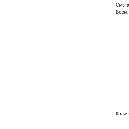
Смета
Время
Колич