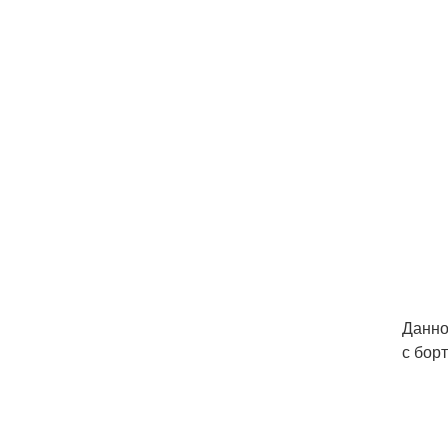
Данно
с бор