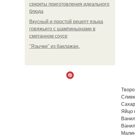
секреты приготовления идеального
блюда
Вкусный и простой рецепт языка
говяжьего с шампиньонами в
сметанном соусе
"Язычки" из баклажан.
Творог
Сливки
Сахар (
Яйцо к
Ванил
Ванили
Малин