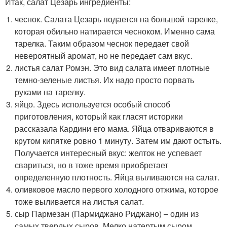
Итак, салат Цезарь ингредиенты:
чеснок. Салата Цезарь подается на большой тарелке,
которая обильно натирается чесноком. Именно сама
тарелка. Таким образом чеснок передает свой
невероятный аромат, но не передает сам вкус.
листья салат Ромэн. Это вид салата имеет плотные
темно-зеленые листья. Их надо просто порвать
руками на тарелку.
яйцо. Здесь используется особый способ
приготовления, который как гласят историки
рассказала Кардини его мама. Яйца отвариваются в
крутом кипятке ровно 1 минуту. Затем им дают остыть.
Получается интересный вкус: желток не успевает
свариться, но в тоже время приобретает
определенную плотность. Яйца выливаются на салат.
оливковое масло первого холодного отжима, которое
тоже выливается на листья салат.
сыр Пармезан (Пармиджано Риджано) – один из
самых твердых сыров. Мелко натертым сыром