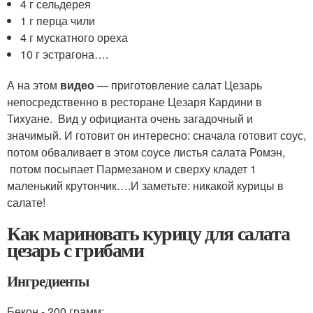
4 г сельдерея
1 г перца чили
4 г мускатного ореха
10 г эстрагона….
А на этом
видео
— приготовление салат Цезарь
непосредственно в ресторане Цезаря Кардини в
Тихуане. Вид у официанта очень загадочный и
значимый. И готовит он интересно: сначала готовит соус,
потом обваливает в этом соусе листья салата Ромэн,
потом посыпает Пармезаном и сверху кладет 1
маленький крутончик….И заметьте: никакой курицы в
салате!
Как мариновать курицу для салата
цезарь с грибами
Ингредиенты
Бекон - 200 грамм;