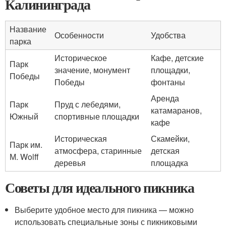
Калининграда
Название
Особенности
Удобства
парка
Историческое
Кафе, детские
Парк
значение, монумент
площадки,
Победы
Победы
фонтаны
Аренда
Парк
Пруд с лебедями,
катамаранов,
Южный
спортивные площадки
кафе
Историческая
Скамейки,
Парк им.
атмосфера, старинные
детская
М. Wolff
деревья
площадка
Советы для идеального пикника
Выберите удобное место для пикника — можно
использовать специальные зоны с пикниковыми