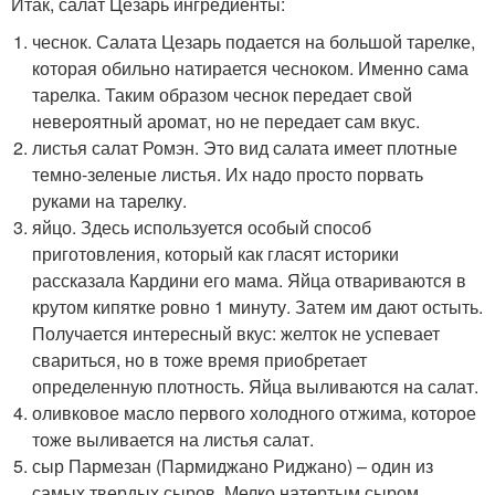
Итак, салат Цезарь ингредиенты:
чеснок. Салата Цезарь подается на большой тарелке,
которая обильно натирается чесноком. Именно сама
тарелка. Таким образом чеснок передает свой
невероятный аромат, но не передает сам вкус.
листья салат Ромэн. Это вид салата имеет плотные
темно-зеленые листья. Их надо просто порвать
руками на тарелку.
яйцо. Здесь используется особый способ
приготовления, который как гласят историки
рассказала Кардини его мама. Яйца отвариваются в
крутом кипятке ровно 1 минуту. Затем им дают остыть.
Получается интересный вкус: желток не успевает
свариться, но в тоже время приобретает
определенную плотность. Яйца выливаются на салат.
оливковое масло первого холодного отжима, которое
тоже выливается на листья салат.
сыр Пармезан (Пармиджано Риджано) – один из
самых твердых сыров. Мелко натертым сыром