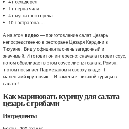
4 г сельдерея
1 г перца чили
4 г мускатного ореха
10 г эстрагона….
А на этом
видео
— приготовление салат Цезарь
непосредственно в ресторане Цезаря Кардини в
Тихуане. Вид у официанта очень загадочный и
значимый. И готовит он интересно: сначала готовит соус,
потом обваливает в этом соусе листья салата Ромэн,
потом посыпает Пармезаном и сверху кладет 1
маленький крутончик….И заметьте: никакой курицы в
салате!
Как мариновать курицу для салата
цезарь с грибами
Ингредиенты
Бекон - 200 грамм;