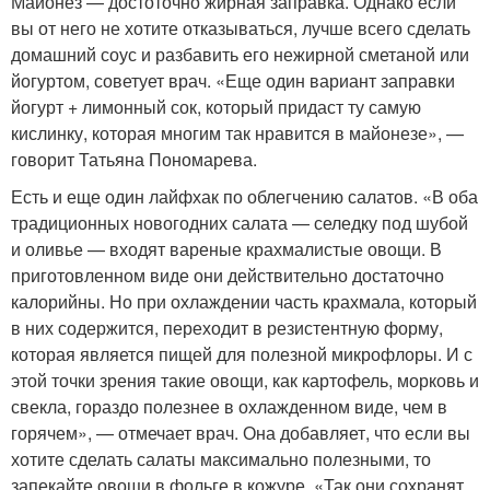
Майонез — достоточно жирная заправка. Однако если
вы от него не хотите отказываться, лучше всего сделать
домашний соус и разбавить его нежирной сметаной или
йогуртом, советует врач. «Еще один вариант заправки
йогурт + лимонный сок, который придаст ту самую
кислинку, которая многим так нравится в майонезе», —
говорит Татьяна Пономарева.
Есть и еще один лайфхак по облегчению салатов. «В оба
традиционных новогодних салата — селедку под шубой
и оливье — входят вареные крахмалистые овощи. В
приготовленном виде они действительно достаточно
калорийны. Но при охлаждении часть крахмала, который
в них содержится, переходит в резистентную форму,
которая является пищей для полезной микрофлоры. И с
этой точки зрения такие овощи, как картофель, морковь и
свекла, гораздо полезнее в охлажденном виде, чем в
горячем», — отмечает врач. Она добавляет, что если вы
хотите сделать салаты максимально полезными, то
запекайте овощи в фольге в кожуре. «Так они сохранят