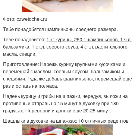
Фото: czwetochek.ru
Тебе понадобятся шампиньоны среднего размера.
Тебе понадобится:
1 кг курицы, 250 г шампиньонов, 1 ч.л.
бальзамика, 1 ст.л. соевого соуса, 4 ст.л. растительного
масла, специи.
Приготовление: Нарежь курицу крупными кусочками и
перемешай с маслом, соевым соусом, бальзамиком и
специями. Туда же добавь шампиньоны, перемешай еще
раз и оставь на полчаса.
Надень курицу и грибы на шпажки, чередуя, выложи на
противень и отправь на 15 минут в духовку при 180
градусах. Переверни и допеки еще 20-25 минут.
Шашлыки в духовке на шпажках: 10 отличных рецептов