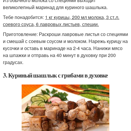
Из обычного молока со специями выходит
великолепный маринад для куриного шашлыка.
Тебе понадобится:
1 кг курицы, 200 мл молока, 3 ст.л.
соевого соуса, 6 лавровых листьев, специи.
Приготовление: Раскроши лавровые листья со специями
и смешай с соевым соусом и молоком. Нарежь курицу на
кусочки и оставь в маринаде на 2-4 часа. Нанижи мясо
на шпажки и отправь на 40 минут в духовку при 200
градусах.
3. Куриный шашлык с грибами в духовке