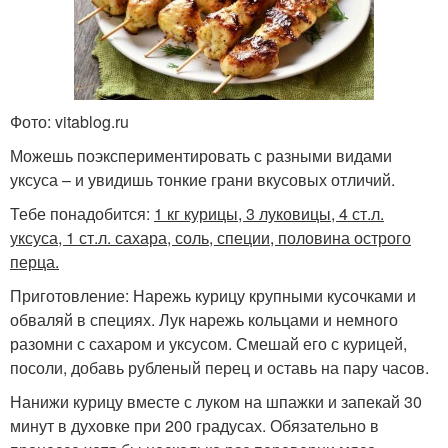
Фото: vitablog.ru
Можешь поэкспериментировать с разными видами
уксуса – и увидишь тонкие грани вкусовых отличий.
Тебе понадобится:
1 кг курицы, 3 луковицы, 4 ст.л.
уксуса, 1 ст.л. сахара, соль, специи, половина острого
перца.
Приготовление: Нарежь курицу крупными кусочками и
обваляй в специях. Лук нарежь кольцами и немного
разомни с сахаром и уксусом. Смешай его с курицей,
посоли, добавь рубленый перец и оставь на пару часов.
Нанижи курицу вместе с луком на шпажки и запекай 30
минут в духовке при 200 градусах. Обязательно в