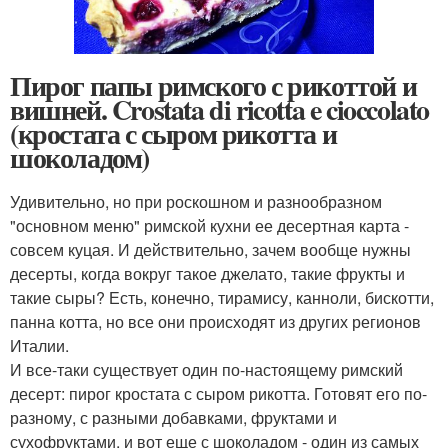
Пирог папы римского с рикоттой и
вишней. Crostata di ricotta e cioccolato
(кростата с сыром рикотта и
шоколадом)
Удивительно, но при роскошном и разнообразном
"основном меню" римской кухни ее десертная карта -
совсем куцая. И действительно, зачем вообще нужны
десерты, когда вокруг такое джелато, такие фрукты и
такие сыры? Есть, конечно, тирамису, канноли, бискотти,
панна котта, но все они происходят из других регионов
Италии.
И все-таки существует один по-настоящему римский
десерт: пирог кростата с сыром рикотта. Готовят его по-
разному, с разными добавками, фруктами и
сухофруктами, и вот еще с шоколадом - один из самых