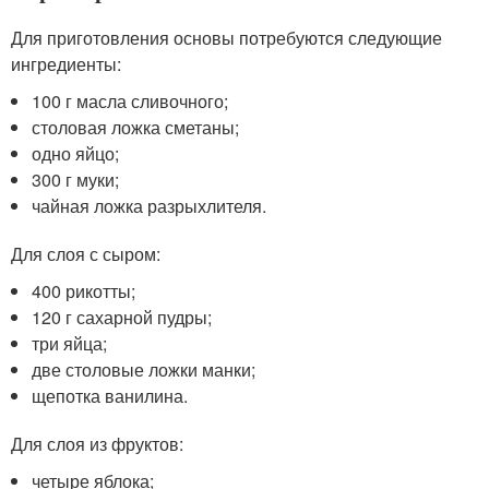
Для приготовления основы потребуются следующие
ингредиенты:
100 г масла сливочного;
столовая ложка сметаны;
одно яйцо;
300 г муки;
чайная ложка разрыхлителя.
Для слоя с сыром:
400 рикотты;
120 г сахарной пудры;
три яйца;
две столовые ложки манки;
щепотка ванилина.
Для слоя из фруктов:
четыре яблока;