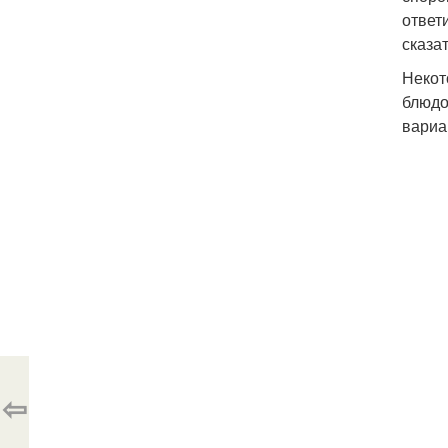
ответ
сказат
Некот
блюдо
вариа
⇦