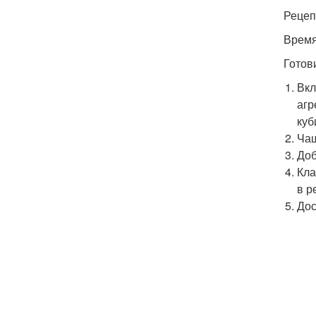
Рецеп
Время
Готов
Вкл
агр
куб
Чаш
Доб
Кла
в р
Дос