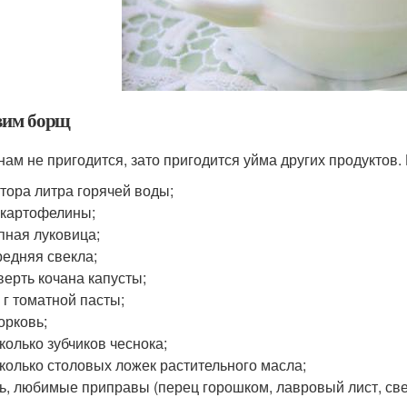
вим борщ
нам не пригодится, зато пригодится уйма других продуктов.
тора литра горячей воды;
 картофелины;
пная луковица;
редняя свекла;
верть кочана капусты;
 г томатной пасты;
орковь;
колько зубчиков чеснока;
колько столовых ложек растительного масла;
ь, любимые приправы (перец горошком, лавровый лист, све