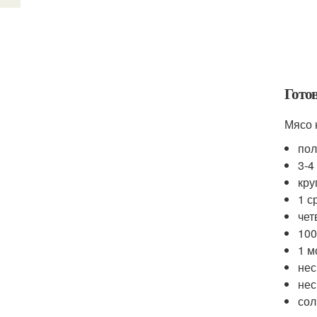
Гото
Мясо 
пол
3-4
кру
1 с
чет
100
1 м
нес
нес
сол