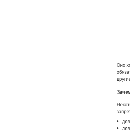
Оно х
обяза
други
Заче
Некот
запре
для
для