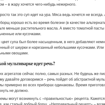
ом – в жару хочется чего-нибудь нежирного.
росто так это суп идет на ура. Мяса ведь хочется не всегда.
 борщ хорошо есть во время болезни (в качестве альтернати
ьте меньше растительного масла. А вместо томатной паст
ьченные или кусочками.
 цвет супа был более насыщенным, в него добавляют немно
нный от шкурки и нарезанный небольшими кусочками. Или то
ьными овощами.
кой мультиварке идет речь?
тих агрегатов сейчас полно, самых разных. Не будешь же пи
му давайте договоримся – речь пойдет об абстрактной муль
ы примерно во всех приборах одинаковы. Время приготовл
кнуть не должно.
емы могут возникнуть с «правильностью» рецепта. Кажется,
в, как старый добрый борщ. «Неправильный рецепт» – возм