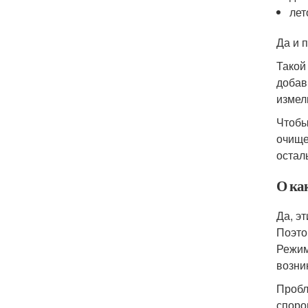
лет
Да и п
Такой
добав
измел
Чтобы
очище
остал
О ка
Да, э
Поэто
Режим
возни
Пробл
споро