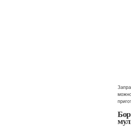
Запра
можно
приго
Бор
мул