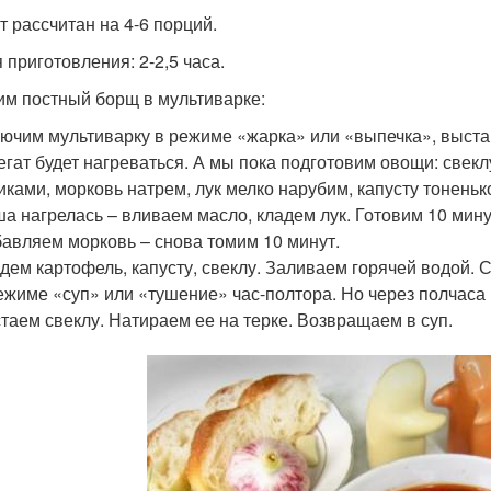
т рассчитан на 4-6 порций.
 приготовления: 2-2,5 часа.
им постный борщ в мультиварке:
ючим мультиварку в режиме «жарка» или «выпечка», выстав
егат будет нагреваться. А мы пока подготовим овощи: свек
иками, морковь натрем, лук мелко нарубим, капусту тонень
а нагрелась – вливаем масло, кладем лук. Готовим 10 мину
авляем морковь – снова томим 10 минут.
дем картофель, капусту, свеклу. Заливаем горячей водой. 
ежиме «суп» или «тушение» час-полтора. Но через полчаса
таем свеклу. Натираем ее на терке. Возвращаем в суп.