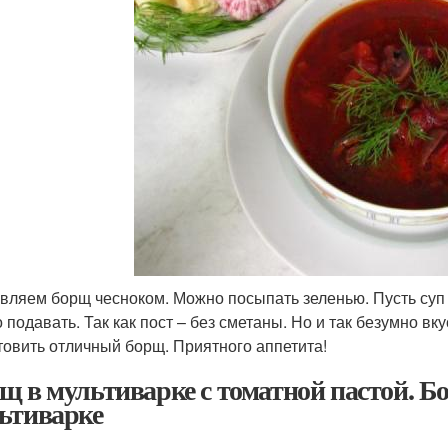
вляем борщ чесноком. Можно посыпать зеленью. Пусть суп п
 подавать. Так как пост – без сметаны. Но и так безумно вк
товить отличный борщ. Приятного аппетита!
щ в мультиварке с томатной пастой. Б
ьтиварке