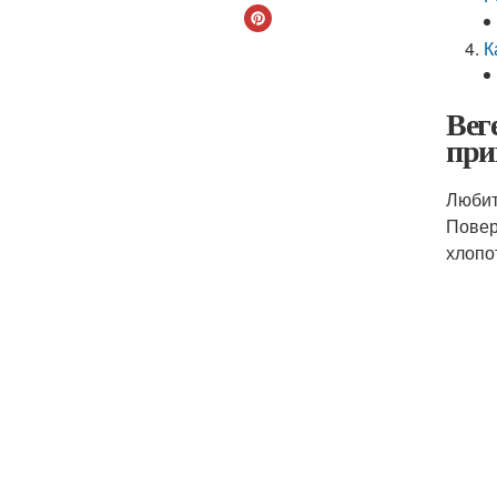
К
Вег
при
Любит
Повер
хлопо