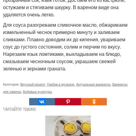
остужаем и стягиваем шкурку. В вареном виде она
удаляется очень легко.
Для соуса разогреваем сливочное масло, обжариваем
измельченный чеснок примерно минуту и заливаем
сливками. Плавно доводим их до кипения, увариваем
соус до густого состояния, солим и перчим по вкусу.
Нарезаем язык ломтиками, выкладываем на блюдо,
смазываем чесночным соусом, украшаем свежей
зеленью и зернами граната.
Категории:
Вкусный рецепт
,
Грибов в жульене
,
Актуальные варианты
,
Варианты
для замены
,
Бобовые культуры
Читайте также