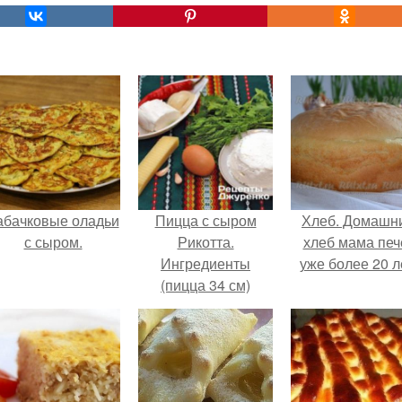
абачковые оладьи
Пицца с сыром
Хлеб. Домашн
с сыром.
Рикотта.
хлеб мама печ
Ингредиенты
уже более 20 л
(пицца 34 см)