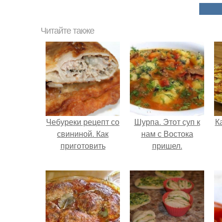
Читайте также
Чебуреки рецепт со
Шурпа. Этот суп к
К
свининой. Как
нам с Востока
приготовить
пришел.