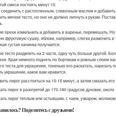
этой смеси постоять минут 10.
 соединить с растопленным, сливочным маслом и добавить 
ить мягкое тесто, но оно не должно липнуть к рукам. Постав
ь.
ие орехи измельчить и добавить в варенье, перемешать. Но 
ую фруктовую сушку, яблоки, например, слегка размочить в 
ная густая начинка получается.
ое тесто разделить на 2 части, одну чуть больше другой. Б
вня. Края немного поднять по бортикам и ровным слоем нане
го теста для украшения, тоненько его раскатать, нарезать п
ть украшение, какое вам нравится.
вить пирог расстояться на 10-15 минут, а затем смазать ег
ать пирог в разогретой до 170-180 градусов духовке, около 
ать пирог теплым или остывшим, с чаем, узваром, молоко
авилось? Поделитесь с друзьями!