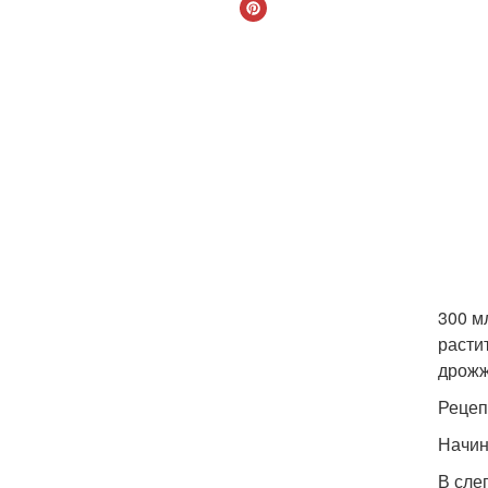
300 мл
растит
дрожж
Рецеп
Начин
В сле