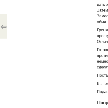
дать 
Затем
Замес
обмят
⇦
Грецк
прост
Отлич
Готов
проти
немно
сдела
Поста
Выпек
Подав
Понр