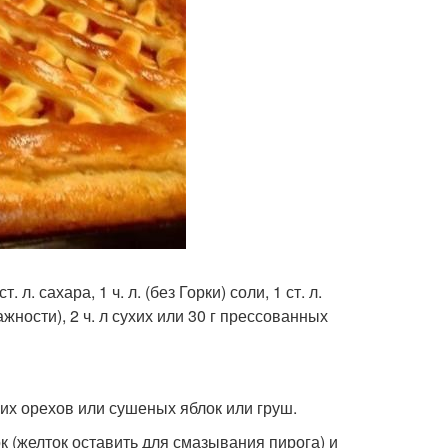
л. сахара, 1 ч. л. (без Горки) соли, 1 ст. л.
ажности), 2 ч. л сухих или 30 г прессованных
цких орехов или сушеных яблок или груш.
ок (желток оставить для смазывания пирога) и