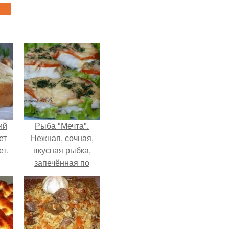
ий
Рыба "Мечта".
ет
Нежная, сочная,
ет.
вкусная рыбка,
запечённая по
этому рецепту,
полюбилась моей
семье.