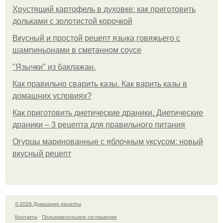
Хрустящий картофель в духовке: как приготовить
дольками с золотистой корочкой
Вкусный и простой рецепт языка говяжьего с
шампиньонами в сметанном соусе
"Язычки" из баклажан.
Как правильно сварить казы. Как варить казы в
домашних условиях?
Как приготовить диетические драники. Диетические
драники – 3 рецепта для правильного питания
Огурцы маринованные с яблочным уксусом: новый
вкусный рецепт
© 2026 Домашние рецепты
Контакты
Пользовательское соглашение