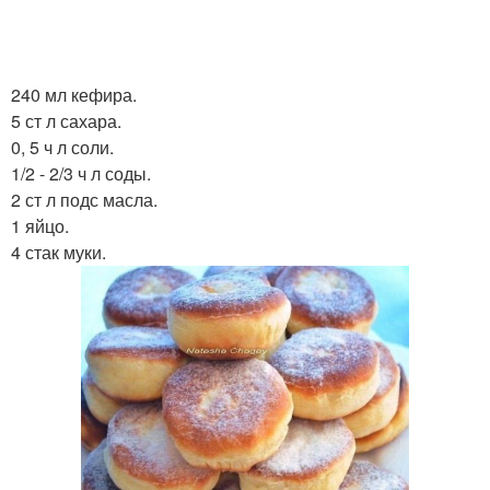
240 мл кефира.
5 ст л сахара.
0, 5 ч л соли.
1/2 - 2/3 ч л соды.
2 ст л подс масла.
1 яйцо.
4 стак муки.