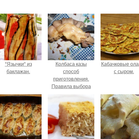
"Язычки" из
Колбаса казы
Кабачковые ола
баклажан.
способ
с сыром.
приготовления.
Правила выбора
мяса для казы