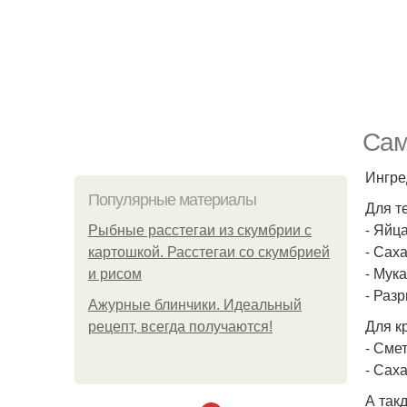
Сам
Ингре
Популярные материалы
Для т
- Яйца
Рыбные расстегаи из скумбрии с
- Саха
картошкой. Расстегаи со скумбрией
- Мука
и рисом
- Разр
Ажурные блинчики. Идеальный
Для к
рецепт, всегда получаются!
- Сме
- Саха
А такд