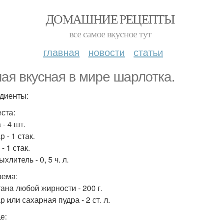
ДОМАШНИЕ РЕЦЕПТЫ
все самое вкусное тут
главная
новости
статьи
ая вкусная в мире шарлотка.
диенты:
еста:
 - 4 шт.
р - 1 стак.
 - 1 стак.
ыхлитель - 0, 5 ч. л.
рема:
тана любой жирности - 200 г.
р или сахарная пудра - 2 ст. л.
е: