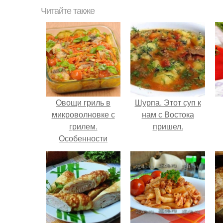
Читайте также
Овощи гриль в
Шурпа. Этот суп к
микроволновке с
нам с Востока
грилем.
пришел.
Особенности
приготовления
овощей в
микроволновке