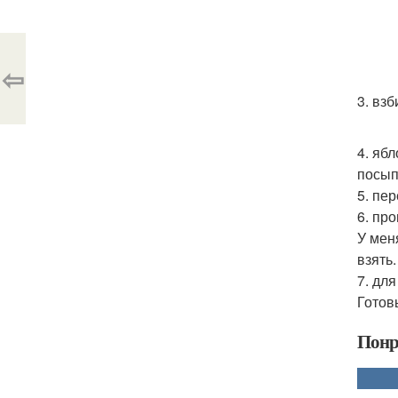
⇦
3. взб
4. яб
посып
5. пе
6. про
У мен
взять.
7. дл
Готов
Понр