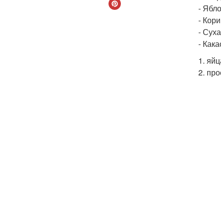
- Ябло
- Кори
- Суха
- Как
1. яй
2. пр