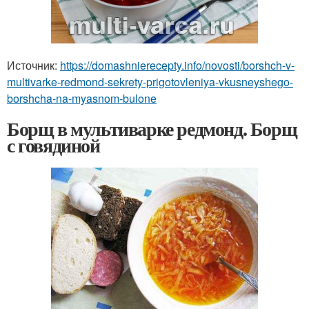
Источник:
https://domashnierecepty.info/novosti/borshch-v-
multivarke-redmond-sekrety-prigotovleniya-vkusneyshego-
borshcha-na-myasnom-bulone
Борщ в мультиварке редмонд. Борщ
с говядиной