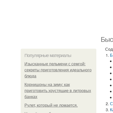
Быс
Сод
Б
Популярные материалы
Изысканные пельмени с семгой:
секреты приготовления идеального
блюда
Корнишоны на зиму: как
приготовить хрустящие в литровых
банках
С
Рулет, который не ломается.
К