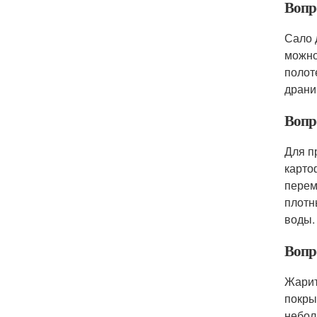
Вопр
Сало 
можно
полот
драни
Вопро
Для п
карто
перем
плотн
воды.
Вопр
Жарит
покры
небол