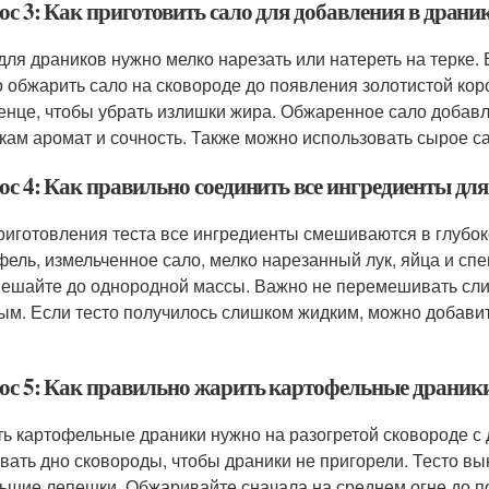
ос 3: Как приготовить сало для добавления в драни
для драников нужно мелко нарезать или натереть на терке. 
 обжарить сало на сковороде до появления золотистой кор
енце, чтобы убрать излишки жира. Обжаренное сало добавл
кам аромат и сочность. Также можно использовать сырое са
с 4: Как правильно соединить все ингредиенты для
риготовления теста все ингредиенты смешиваются в глубок
фель, измельченное сало, мелко нарезанный лук, яйца и сп
ешайте до однородной массы. Важно не перемешивать слиш
ым. Если тесто получилось слишком жидким, можно добавит
ос 5: Как правильно жарить картофельные драник
ь картофельные драники нужно на разогретой сковороде с
вать дно сковороды, чтобы драники не пригорели. Тесто в
ьшие лепешки. Обжаривайте сначала на среднем огне до по