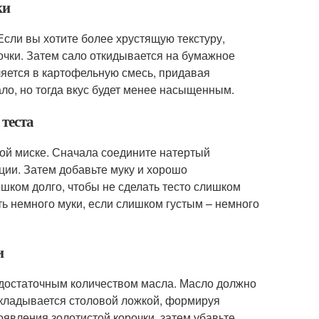
ки
Если вы хотите более хрустящую текстуру,
очки. Затем сало откидывается на бумажное
яется в картофельную смесь, придавая
ло, но тогда вкус будет менее насыщенным.
 теста
ой миске. Сначала соедините натертый
еции. Затем добавьте муку и хорошо
ком долго, чтобы не сделать тесто слишком
ь немного муки, если слишком густым – немного
и
 достаточным количеством масла. Масло должно
ыкладывается столовой ложкой, формируя
явления золотистой корочки, затем убавьте