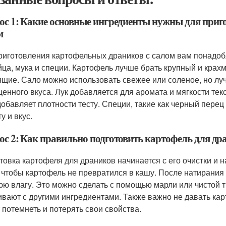
ос 1: Какие основные ингредиенты нужны для приг
м
риготовления картофельных драников с салом вам понадоб
яйца, мука и специи. Картофель лучше брать крупный и кра
ящие. Сало можно использовать свежее или соленое, но лу
енного вкуса. Лук добавляется для аромата и мягкости тек
добавляет плотности тесту. Специи, такие как черный пере
у и вкус.
ос 2: Как правильно подготовить картофель для др
товка картофеля для драников начинается с его очистки и 
, чтобы картофель не превратился в кашу. После натирания
ю влагу. Это можно сделать с помощью марли или чистой 
вают с другими ингредиентами. Также важно не давать карт
 потемнеть и потерять свои свойства.