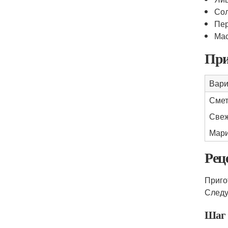
Сол
Пер
Мас
При
Вари
Сме
Све
Мари
Рец
Приго
Следу
Шаг 