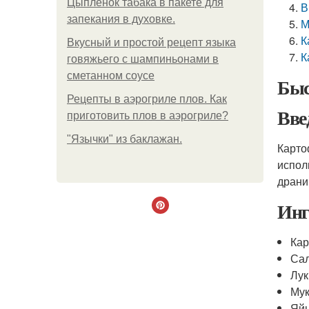
Цыплёнок табака в пакете для
В
запекания в духовке.
М
К
Вкусный и простой рецепт языка
К
говяжьего с шампиньонами в
сметанном соусе
Быс
Рецепты в аэрогриле плов. Как
Вве
приготовить плов в аэрогриле?
"Язычки" из баклажан.
Карто
испол
драни
Инг
Кар
Сал
Лук
Мук
Яйц