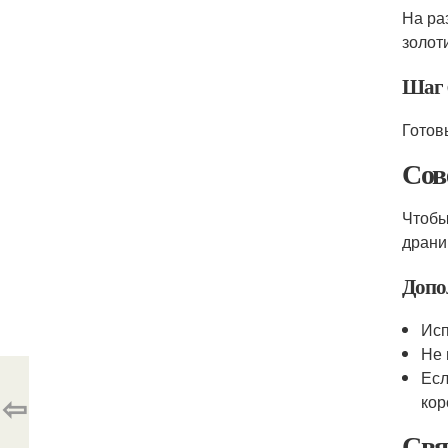
На ра
золот
Шаг 
Готов
Сов
Чтобы
драни
Допо
Исп
Не 
Есл
⇦
кор
Свя