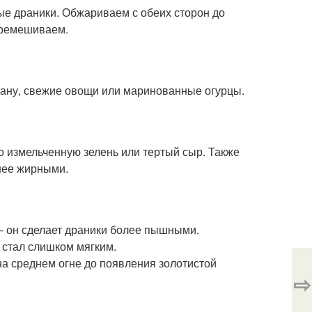
е драники. Обжариваем с обеих сторон до
еремешиваем.
тану, свежие овощи или маринованные огурцы.
о измельченную зелень или тертый сыр. Также
енее жирными.
— он сделает драники более пышными.
 стал слишком мягким.
на среднем огне до появления золотистой
⇨