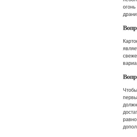
огонь
драни
Вопр
Карто
являе
свеже
вариа
Вопр
Чтобы
первы
должн
доста
равно
допол