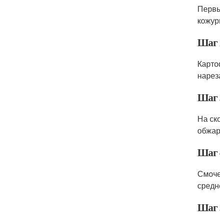
Первы
кожур
Шаг 
Карто
нарез
Шаг 
На ск
обжар
Шаг 
Смоче
средн
Шаг 