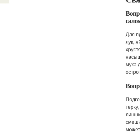
Вопр
сало
Для п
лук, 
хруст
насыщ
мука 
острот
Вопр
Подго
терку
лишню
смеши
может