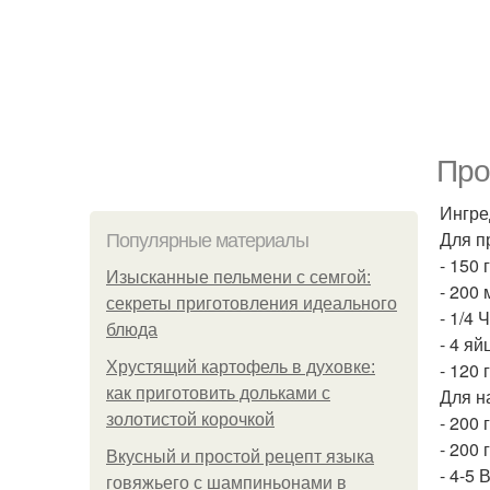
Про
Ингре
Для п
Популярные материалы
- 150 
Изысканные пельмени с семгой:
- 200 
секреты приготовления идеального
- 1/4 
блюда
- 4 яй
Хрустящий картофель в духовке:
- 120 
как приготовить дольками с
Для н
золотистой корочкой
- 200
- 200 
Вкусный и простой рецепт языка
- 4-5 
говяжьего с шампиньонами в