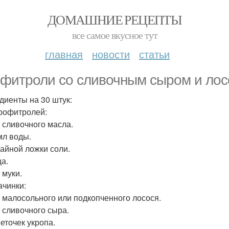
ДОМАШНИЕ РЕЦЕПТЫ
все самое вкусное тут
главная
новости
статьи
фитроли со сливочным сыром и лос
диенты на 30 штук:
рофитролей:
г сливочного масла.
мл воды.
Чайной ложки соли.
ца.
г муки.
ачинки:
 г малосольного или подкопченного лосося.
г сливочного сыра.
Веточек укропа.