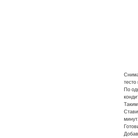
Снима
тесто
По од
конди
Таким
Стави
минут
Готов
Добав