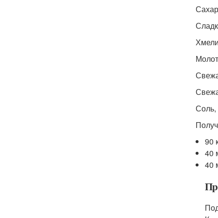
Сахар 
Сладка
Хмели-
Молоты
Свежа
Свежа
Соль,
Получ
90 
40 
40 
Пр
Под