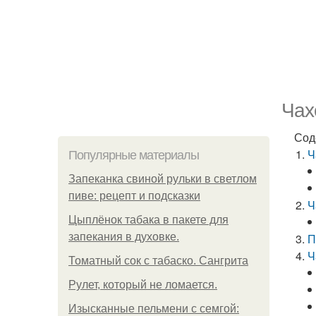
Чах
Сод
Ч
Популярные материалы
Запеканка свиной рульки в светлом
пиве: рецепт и подсказки
Ч
Цыплёнок табака в пакете для
запекания в духовке.
П
Ч
Томатный сок с табаско. Сангрита
Рулет, который не ломается.
Изысканные пельмени с семгой: