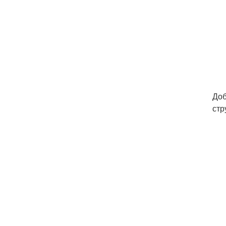
Доб
стр