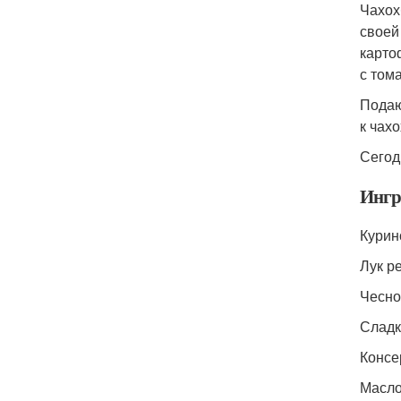
Чахох
своей
карто
с том
Подаю
к чах
Сегод
Ингр
Курин
Лук ре
Чеснок
Сладк
Консе
Масло 