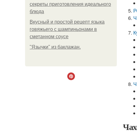
секреты приготовления идеального
Р
блюда
Ч
Вкусный и простой рецепт языка
говяжьего с шампиньонами в
К
сметанном соусе
"Язычки" из баклажан.
Ч
Чах