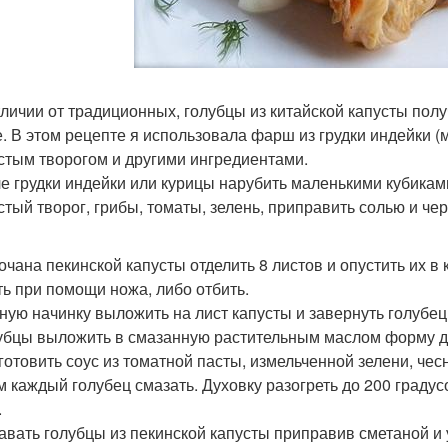
отличии от традиционных, голубцы из китайской капусты пол
. В этом рецепте я использовала фарш из грудки индейки (
стым творогом и другими ингредиентами.
ле грудки индейки или курицы нарубить маленькими кубикам
стый творог, грибы, томаты, зелень, приправить солью и 
кочана пекинской капусты отделить 8 листов и опустить их в
ть при помощи ножа, либо отбить.
сную начинку выложить на лист капусты и завернуть голубец
лубцы выложить в смазанную растительным маслом форму д
иготовить соус из томатной пасты, измельченной зелени, че
м каждый голубец смазать. Духовку разогреть до 200 градус
.
давать голубцы из пекинской капусты приправив сметаной и