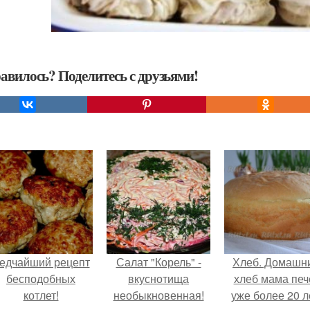
авилось? Поделитесь с друзьями!
едчайший рецепт
Салат "Корель" -
Хлеб. Домашн
бесподобных
вкуснотища
хлеб мама печ
котлет!
необыкновенная!
уже более 20 л