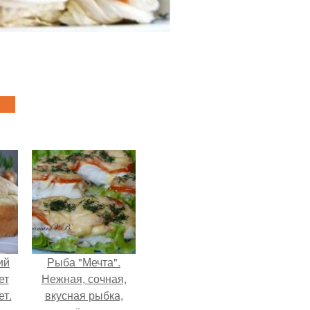
ий
Рыба "Мечта".
ет
Нежная, сочная,
ет.
вкусная рыбка,