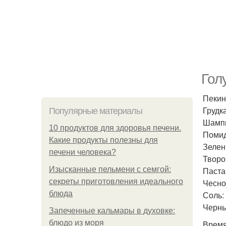
Гол
Пекинс
Грудк
Популярные материалы
Шампи
10 продуктов для здоровья печени.
Помид
Какие продукты полезны для
Зелень
печени человека?
Творог
Изысканные пельмени с семгой:
Паста 
секреты приготовления идеального
Чеснок
блюда
Соль: 
Черны
Запеченные кальмары в духовке:
блюдо из моря
Время