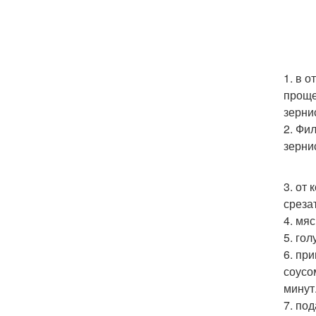
1. в 
проще
зерни
2. Фи
зерни
3. от 
среза
4. мя
5. го
6. пр
соусо
минут
7. по