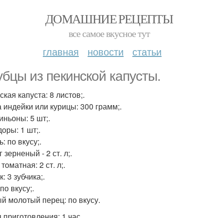
ДОМАШНИЕ РЕЦЕПТЫ
все самое вкусное тут
главная
новости
статьи
убцы из пекинской капусты.
кая капуста: 8 листов;.
а индейки или курицы: 300 грамм;.
ньоны: 5 шт;.
оры: 1 шт;.
: по вкусу;.
 зерненый - 2 ст. л;.
томатная: 2 ст. л;.
: 3 зубчика;.
по вкусу;.
й молотый перец: по вкусу.
 приготовления: 1 час.