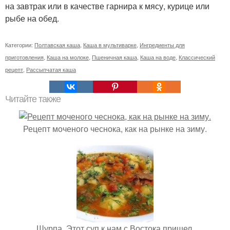
на завтрак или в качестве гарнира к мясу, курице или
рыбе на обед.
Категории:
Полтавская каша
,
Каша в мультиварке
,
Ингредиенты для
приготовления
,
Каша на молоке
,
Пшеничная каша
,
Каша на воде
,
Классический
рецепт
,
Рассыпчатая каша
Читайте также
Рецепт моченого чеснока, как на рынке на зиму.
Шурпа. Этот суп к нам с Востока пришел.