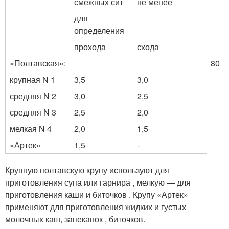
смежных сит
не менее
для
определения
прохода
схода
«Полтавская»:
80
крупная N 1
3,5
3,0
средняя N 2
3,0
2,5
средняя N 3
2,5
2,0
мелкая N 4
2,0
1,5
«Артек»
1,5
-
Крупную полтавскую крупу используют для
приготовления супа или гарнира , мелкую — для
приготовления каши и биточков . Крупу «Артек»
применяют для приготовления жидких и густых
молочных каш, запеканок , биточков
.