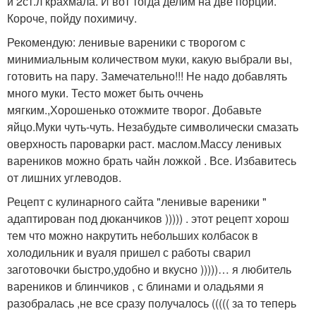
и 2ст.л крахмала. И вот тогда делим на две порции.
Короче, пойду похимичу.
Рекомендую: ленивые вареники с творогом с
минимиальным количеством муки, какую выбрали вы,
готовить на пару. Замечательно!!! Не надо добавлять
много муки. Тесто может быть оччень
мягким.,Хорошенько отожмите творог. Добавьте
яйцо.Муки чуть-чуть. Незабудьте символически смазать
оверхность пароварки раст. маслом.Массу ленивых
вареников можно брать чайн ложкой . Все. Избавитесь
от лишних углеводов.
Рецепт с кулинарного сайта "ленивые вареники "
адаптирован под дюканчиков ))))) . этот рецепт хорош
тем что можно накрутить небольших колбасок в
холодильник и вуаля пришел с работы сварил
заготовочки быстро,удобно и вкусно )))))… я любитель
вареников и блинчиков , с блинами и оладьями я
разобралась ,не все сразу получалось ((((( за то теперь