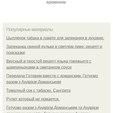
временем.
Популярные материалы
Цыплёнок табака в пакете для запекания в духовке.
Запеканка свиной рульки в светлом пиве: рецепт и
подсказки
Вкусный и простой рецепт языка говяжьего с
шампиньонами в сметанном соусе
Передача Готовим вместе с доманским. Готуємо
разом з Андрієм Доманським
Томатный сок с табаско. Сангрита
Рулет, который не ломается.
Готуємо разом з Андрієм Доманським та Андрієм