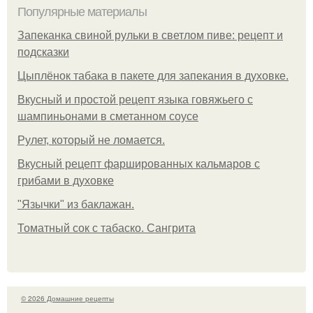
Популярные материалы
Запеканка свиной рульки в светлом пиве: рецепт и
подсказки
Цыплёнок табака в пакете для запекания в духовке.
Вкусный и простой рецепт языка говяжьего с
шампиньонами в сметанном соусе
Рулет, который не ломается.
Вкусный рецепт фаршированных кальмаров с
грибами в духовке
"Язычки" из баклажан.
Томатный сок с табаско. Сангрита
© 2026 Домашние рецепты