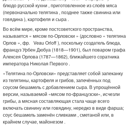
блюдо русской кухни , приготовленное из слоёв мяса
(первоначально телятина , позднее также свинина или
говядина ), картофеля и сыра .
Во всём мире, кроме постсоветского пространства,
называется « мясом по-Орловски » (дословно « телятина
Орлов », фр. Veau Orloff ), поскольку создатель блюда,
француз Урбен Дюбуа (1818—1901), был поваром графа
Алексея Орлова (1787—1862), ближайшего соратника
императора Николая Первого
.
«Телятина по-Орловски» представляет собой запеканку
из телятины, картофеля и грибов, запечённых под
соусом бешамель с добавлением сыра. В упрощённой
версии, называемой «мясом по-французски», исчезли
грибы, а мясная составляющая стала чаще всего
включать свинину или говядину, нередко в виде фарша;
соус бешамель заменён сливками , сметаной или, в
крайнем случае, майонезом .