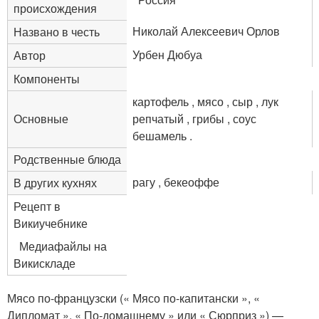
происхождения
Николай Алексеевич Орлов
Названо в честь
Урбен Дюбуа
Автор
Компоненты
картофель , мясо , сыр , лук
Основные
репчатый , грибы , соус
бешамель .
Родственные блюда
рагу , бекеоффе
В других кухнях
Рецепт в
Викиучебнике
Медиафайлы на
Викискладе
Мясо по-французски (« Мясо по-капитански », «
Дипломат », « По-домашнему » или « Сюрприз ») —