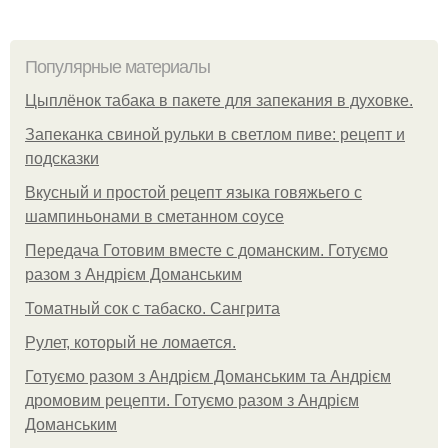
Популярные материалы
Цыплёнок табака в пакете для запекания в духовке.
Запеканка свиной рульки в светлом пиве: рецепт и
подсказки
Вкусный и простой рецепт языка говяжьего с
шампиньонами в сметанном соусе
Передача Готовим вместе с доманским. Готуємо
разом з Андрієм Доманським
Томатный сок с табаско. Сангрита
Рулет, который не ломается.
Готуємо разом з Андрієм Доманським та Андрієм
дромовим рецепти. Готуємо разом з Андрієм
Доманським