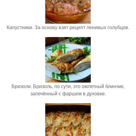
Капустники. За основу взят рецепт ленивых голубцов.
Бризоли. Бризоль, по сути, это омлетный блинчик,
запечённый с фаршем в духовке.