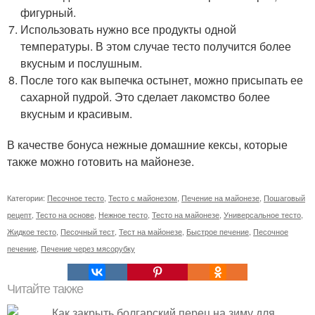
фигурный.
Использовать нужно все продукты одной
температуры. В этом случае тесто получится более
вкусным и послушным.
После того как выпечка остынет, можно присыпать ее
сахарной пудрой. Это сделает лакомство более
вкусным и красивым.
В качестве бонуса нежные домашние кексы, которые
также можно готовить на майонезе.
Категории:
Песочное тесто
,
Тесто с майонезом
,
Печение на майонезе
,
Пошаговый
рецепт
,
Тесто на основе
,
Нежное тесто
,
Тесто на майонезе
,
Универсальное тесто
,
Жидкое тесто
,
Песочный тест
,
Тест на майонезе
,
Быстрое печение
,
Песочное
печение
,
Печение через мясорубку
Читайте также