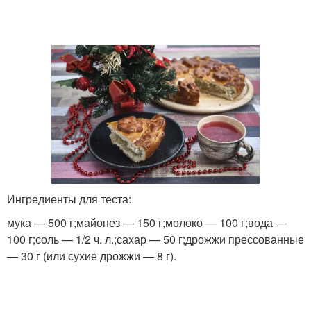
Ингредиенты для теста:
мука — 500 г;майонез — 150 г;молоко — 100 г;вода —
100 г;соль — 1/2 ч. л.;сахар — 50 г;дрожжи прессованные
— 30 г (или сухие дрожжи — 8 г).