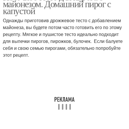
майонезом. Домашний пирог с
капустой
Однажды приготовив дрожжевое тесто с добавлением
майонеза, вы будете потом часто готовить его по этому
Тесто для курника
Тесто без яиц
рецепту. Мягкое и пушистое тесто идеально подходит
для выпечки пирогов, пирожков, булочек. Если балуете
себя и свою семью пирогами, обязательно попробуйте
этот рецепт.
Тесто с майонезом
Тесто на основе
Тесто для вареников
Домашний тесто
Заварное тесто
Тесто на вареники