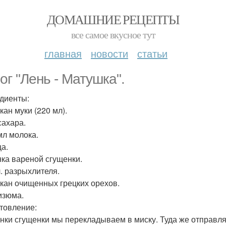
ДОМАШНИЕ РЕЦЕПТЫ
все самое вкусное тут
главная
новости
статьи
ог "Лень - Матушка".
диенты:
акан муки (220 мл).
 сахара.
мл молока.
ца.
анка вареной сгущенки.
 л. разрыхлителя.
такан очищенных грецких орехов.
 изюма.
товление:
анки сгущенки мы перекладываем в миску. Туда же отправл