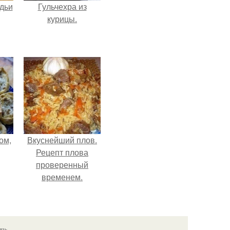
дьи
Гульчехра из
курицы.
ом,
Вкуснейший плов.
Рецепт плова
проверенный
временем.
язь