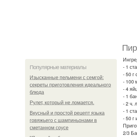
Пир
Ингре
- 1 ст
Популярные материалы
- 50 г
Изысканные пельмени с семгой:
- 100 
секреты приготовления идеального
- 4 яй
блюда
- 1 б
Рулет, который не ломается.
- 2 ч.
- 1 с
Вкусный и простой рецепт языка
- 50 г
говяжьего с шампиньонами в
Приго
сметанном соусе
2/3 Б