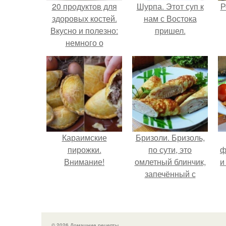
20 продуктов для
Шурпа. Этот суп к
Р
здоровых костей.
нам с Востока
Вкусно и полезно:
пришел.
немного о
правильном
питании
Караимские
Бризоли. Бризоль,
пирожки.
по сути, это
ф
Внимание!
омлетный блинчик,
и
запечённый с
фаршем в духовке.
© 2026 Домашние рецепты