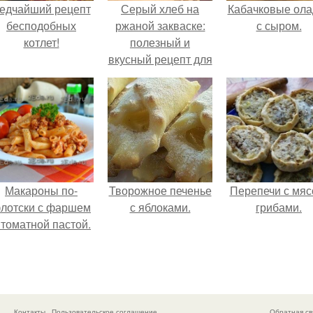
едчайший рецепт
Серый хлеб на
Кабачковые ола
бесподобных
ржаной закваске:
с сыром.
котлет!
полезный и
вкусный рецепт для
здоровья
Макароны по-
Творожное печенье
Перепечи с мяс
лотски с фаршем
с яблоками.
грибами.
 томатной пастой.
Контакты
Пользовательское соглашение
Обратная св