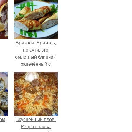
Бризоли. Бризоль,
по сути, это
омлетный блинчик,
запечённый с
фаршем в духовке.
ом,
Вкуснейший плов.
Рецепт плова