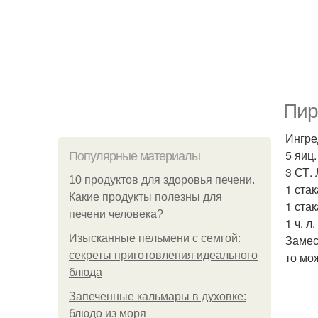
Пир
Ингре
5 яиц.
Популярные материалы
3 СТ.
10 продуктов для здоровья печени.
1 стак
Какие продукты полезны для
1 стак
печени человека?
1 ч. л
Изысканные пельмени с семгой:
Замес
секреты приготовления идеального
то мо
блюда
Запеченные кальмары в духовке:
блюдо из моря