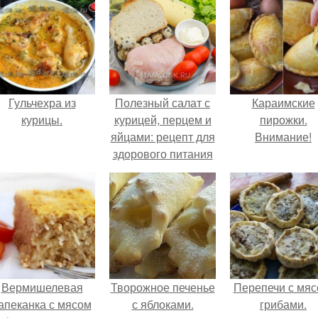
Гульчехра из
Полезный салат с
Караимские
курицы.
курицей, перцем и
пирожки.
яйцами: рецепт для
Внимание!
здорового питания
Вермишелевая
Творожное печенье
Перепечи с мяс
апеканка с мясом
с яблоками.
грибами.