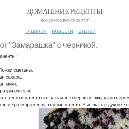
ДОМАШНИЕ РЕЦЕПТЫ
все самое вкусное тут
главная
новости
статьи
ог "Замарашка" с черникой.
диенты:
 Ложки сметаны.
ан сахара.
ан муки.
. разрыхлителя.
ить тесто и в тесто всыпать много черники, аккуратно пере
жно не размороженную прямо в тесто. Выпекать в духовке п