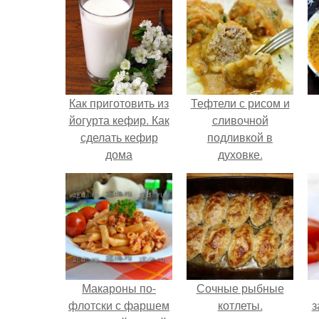
Как приготовить из
Тефтели с рисом и
йогурта кефир. Как
сливочной
сделать кефир
подливкой в
дома
духовке.
Макароны по-
Сочные рыбные
флотски с фаршем
котлеты.
з