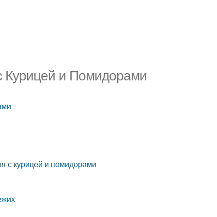
с Курицей и Помидорами
ами
я с курицей и помидорами
ежих