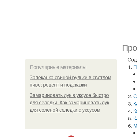
Про
Сод
П
Популярные материалы
Запеканка свиной рульки в светлом
пиве: рецепт и подсказки
Замариновать лук в уксусе быстро
С
для селедки. Как замариновать лук
К
для соленой селедки с уксусом
К
К
М