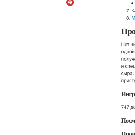
К
М
Про
Нет н
одной
получ
и спе
сыра…
прист
Ингр
747 д
Посм
Проц