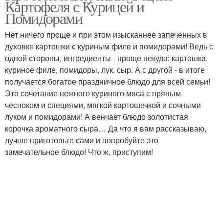
Картофеля с Курицей и
Помидорами
Нет ничего проще и при этом изысканнее запеченных в
духовке картошки с куриным филе и помидорами! Ведь с
Запеканка с курицей
Курица в духовке
одной стороны, ингредиенты - проще некуда: картошка,
куриное филе, помидоры, лук, сыр. А с другой - в итоге
получается богатое праздничное блюдо для всей семьи!
Это сочетание нежного куриного мяса с пряным
Курица к пергаменту
чесноком и специями, мягкой картошечкой и сочными
луком и помидорами! А венчает блюдо золотистая
корочка ароматного сыра… Да что я вам рассказываю,
лучше приготовьте сами и попробуйте это
замечательное блюдо! Что ж, приступим!