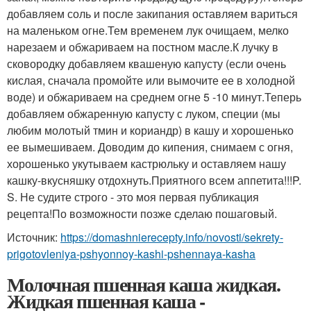
добавляем соль и после закипания оставляем вариться
на маленьком огне.Тем временем лук очищаем, мелко
нарезаем и обжариваем на постном масле.К лучку в
сковородку добавляем квашеную капусту (если очень
кислая, сначала промойте или вымочите ее в холодной
воде) и обжариваем на среднем огне 5 -10 минут.Теперь
добавляем обжаренную капусту с луком, специи (мы
любим молотый тмин и кориандр) в кашу и хорошенько
ее вымешиваем. Доводим до кипения, снимаем с огня,
хорошенько укутываем кастрюльку и оставляем нашу
кашку-вкусняшку отдохнуть.Приятного всем аппетита!!!P.
S. Не судите строго - это моя первая публикация
рецепта!По возможности позже сделаю пошаговый.
Источник:
https://domashnierecepty.info/novosti/sekrety-
prigotovleniya-pshyonnoy-kashi-pshennaya-kasha
Молочная пшенная каша жидкая.
Жидкая пшенная каша -