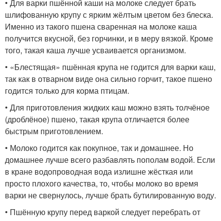
• Для варки пшённой каши на молоке следует брать
шлифованную крупу с ярким жёлтым цветом без блеска.
Именно из такого пшена сваренная на молоке каша
получится вкусной, без горчинки, и в меру вязкой. Кроме
того, такая каша лучше усваивается организмом.
• «Блестящая» пшённая крупа не годится для варки каш,
так как в отварном виде она сильно горчит, такое пшено
годится только для корма птицам.
• Для приготовления жидких каш можно взять толчёное
(дроблёное) пшено, такая крупа отличается более
быстрым приготовлением.
• Молоко годится как покупное, так и домашнее. Но
домашнее лучше всего разбавлять пополам водой. Если
в кране водопроводная вода излишне жёсткая или
просто плохого качества, то, чтобы молоко во время
варки не свернулось, лучше брать бутилированную воду.
• Пшённую крупу перед варкой следует перебрать от