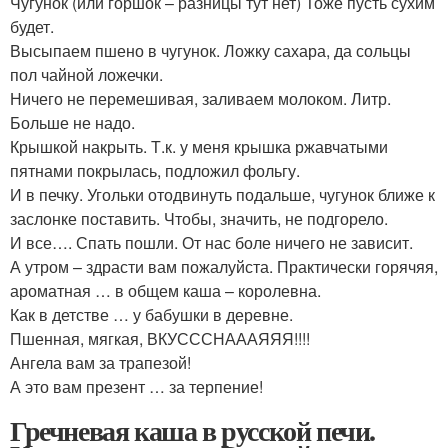
Чугунок (или горшок – разницы тут нет) Тоже пусть сухим
будет.
Высыпаем пшено в чугунок. Ложку сахара, да сольцы
пол чайной ложечки.
Ничего не перемешивая, заливаем молоком. Литр.
Больше не надо.
Крышкой накрыть. Т.к. у меня крышка ржавчатыми
пятнами покрылась, подложил фольгу.
И в печку. Угольки отодвинуть подальше, чугунок ближе к
заслонке поставить. Чтобы, значить, не подгорело.
И все…. Спать пошли. От нас боле ничего не зависит.
А утром – здрасти вам пожалуйста. Практически горячяя,
ароматная … в общем каша – королевна.
Как в детстве … у бабушки в деревне.
Пшенная, мягкая, ВКУСССНАААЯЯЯ!!!!
Ангела вам за трапезой!
А это вам презент … за терпение!
Гречневая каша в русской печи.