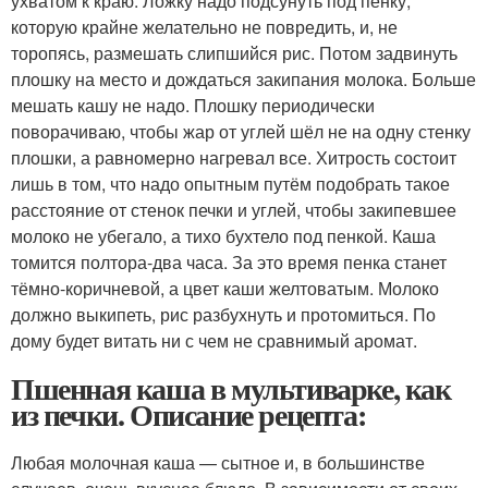
ухватом к краю. Ложку надо подсунуть под пенку,
которую крайне желательно не повредить, и, не
торопясь, размешать слипшийся рис. Потом задвинуть
плошку на место и дождаться закипания молока. Больше
мешать кашу не надо. Плошку периодически
поворачиваю, чтобы жар от углей шёл не на одну стенку
плошки, а равномерно нагревал все. Хитрость состоит
лишь в том, что надо опытным путём подобрать такое
расстояние от стенок печки и углей, чтобы закипевшее
молоко не убегало, а тихо бухтело под пенкой. Каша
томится полтора-два часа. За это время пенка станет
тёмно-коричневой, а цвет каши желтоватым. Молоко
должно выкипеть, рис разбухнуть и протомиться. По
дому будет витать ни с чем не сравнимый аромат.
Пшенная каша в мультиварке, как
из печки. Описание рецепта:
Любая молочная каша — сытное и, в большинстве