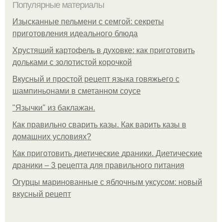
Популярные материалы
Изысканные пельмени с семгой: секреты
приготовления идеального блюда
Хрустящий картофель в духовке: как приготовить
дольками с золотистой корочкой
Вкусный и простой рецепт языка говяжьего с
шампиньонами в сметанном соусе
"Язычки" из баклажан.
Как правильно сварить казы. Как варить казы в
домашних условиях?
Как приготовить диетические драники. Диетические
драники – 3 рецепта для правильного питания
Огурцы маринованные с яблочным уксусом: новый
вкусный рецепт