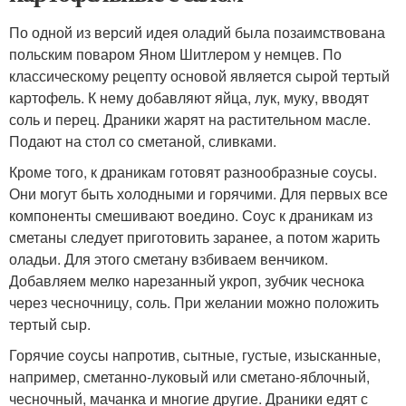
По одной из версий идея оладий была позаимствована
польским поваром Яном Шитлером у немцев. По
классическому рецепту основой является сырой тертый
картофель. К нему добавляют яйца, лук, муку, вводят
соль и перец. Драники жарят на растительном масле.
Подают на стол со сметаной, сливками.
Кроме того, к драникам готовят разнообразные соусы.
Они могут быть холодными и горячими. Для первых все
компоненты смешивают воедино. Соус к драникам из
сметаны следует приготовить заранее, а потом жарить
оладьи. Для этого сметану взбиваем венчиком.
Добавляем мелко нарезанный укроп, зубчик чеснока
через чесночницу, соль. При желании можно положить
тертый сыр.
Горячие соусы напротив, сытные, густые, изысканные,
например, сметанно-луковый или сметано-яблочный,
чесночный, мачанка и многие другие. Драники едят с