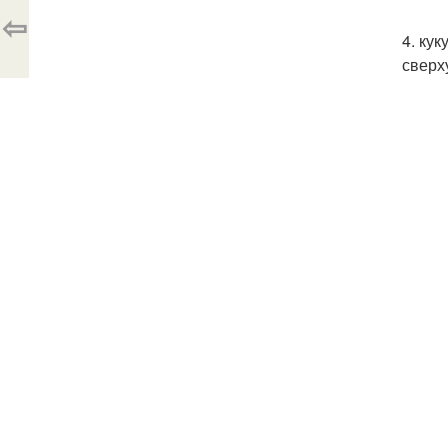
⇦
4. ку
сверх