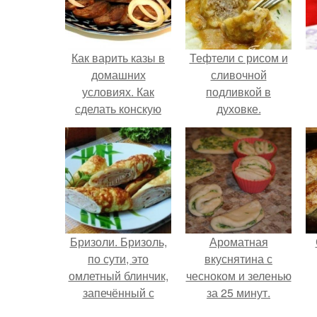
Как варить казы в
Тефтели с рисом и
домашних
сливочной
условиях. Как
подливкой в
сделать конскую
духовке.
колбасу (казы)
Бризоли. Бризоль,
Ароматная
по сути, это
вкуснятина с
омлетный блинчик,
чесноком и зеленью
запечённый с
за 25 минут.
фаршем в духовке.