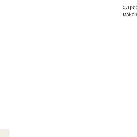
3. гр
майон