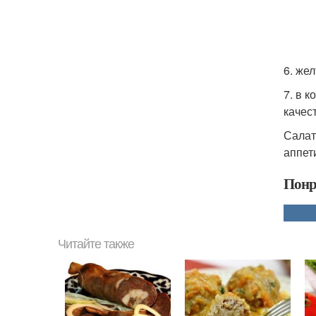
6. же
7. в 
качес
Салат
аппет
Понр
Читайте также