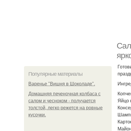
Сал
ярк
Готов
празд
Популярные материалы
Ингре
Варенье "Вишня в Шоколаде".
Копче
Домашняя печеночная колбаса с
Яйцо 
салом и чесноком - получается
Консе
толстой, легко режется на ровные
Шампи
кусочки.
Карто
Майон