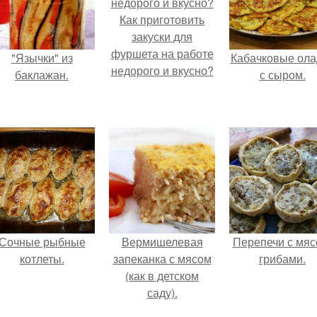
Как приготовить
закуски для
фуршета на работе
"Язычки" из
Кабачковые ола
недорого и вкусно?
баклажан.
с сыром.
Сочные рыбные
Вермишелевая
Перепечи с мяс
котлеты.
запеканка с мясом
грибами.
(как в детском
саду).