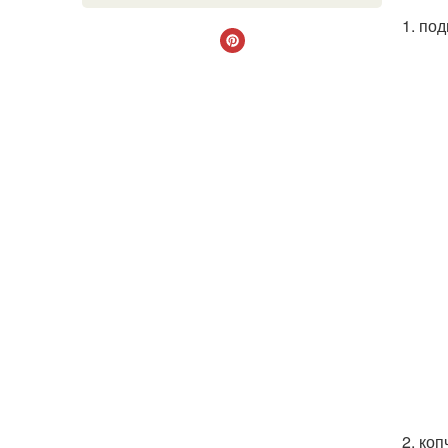
1. по
2. ко