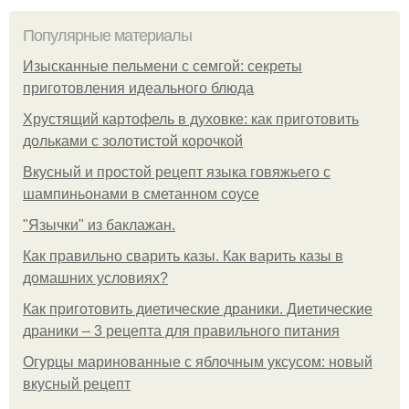
Популярные материалы
Изысканные пельмени с семгой: секреты
приготовления идеального блюда
Хрустящий картофель в духовке: как приготовить
дольками с золотистой корочкой
Вкусный и простой рецепт языка говяжьего с
шампиньонами в сметанном соусе
"Язычки" из баклажан.
Как правильно сварить казы. Как варить казы в
домашних условиях?
Как приготовить диетические драники. Диетические
драники – 3 рецепта для правильного питания
Огурцы маринованные с яблочным уксусом: новый
вкусный рецепт