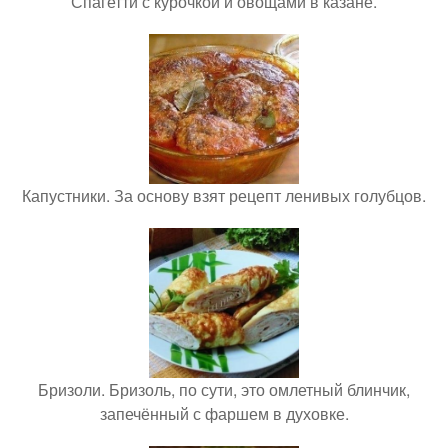
Спагетти с курочкой и овощами в казане.
Капустники. За основу взят рецепт ленивых голубцов.
Бризоли. Бризоль, по сути, это омлетный блинчик,
запечённый с фаршем в духовке.