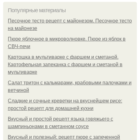
Популярные материалы
Песочное тесто рецепт с майонезом. Песочное тесто
на майонезе
Пюре яблочное в микроволновке. Пюре из яблок в
СВЧ-печи
Картошка в мультиварке с фаршем и сметаной.
Картофельная запеканка с фаршем и сметаной в
мультиварке
Салат тритон с кальмарами, крабовыми палочками и
ветчиной
Сладкие и сочные креветки на вкуснейшем рисе:
простой рецепт для домашней кухни
Вкусный и простой рецепт языка говяжьего с
шампиньонами в сметанном соусе
Вкусный и полезный: рецепт пюре с запеченной