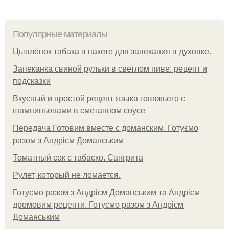
Популярные материалы
Цыплёнок табака в пакете для запекания в духовке.
Запеканка свиной рульки в светлом пиве: рецепт и
подсказки
Вкусный и простой рецепт языка говяжьего с
шампиньонами в сметанном соусе
Передача Готовим вместе с доманским. Готуємо
разом з Андрієм Доманським
Томатный сок с табаско. Сангрита
Рулет, который не ломается.
Готуємо разом з Андрієм Доманським та Андрієм
дромовим рецепти. Готуємо разом з Андрієм
Доманським