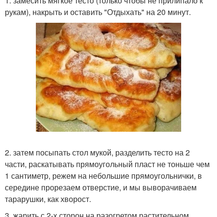
1. замесить мягкое тесто (только чтобы не прилипало к
рукам), накрыть и оставить "Отдыхать" на 20 минут.
2. затем посыпать стол мукой, разделить тесто на 2
части, раскатывать прямоугольный пласт не тоньше чем
1 сантиметр, режем на небольшие прямоугольнички, в
середине прорезаем отверстие, и мы выворачиваем
тарарушки, как хворост.
3. жарить с 2-х сторон на разогретом растительном