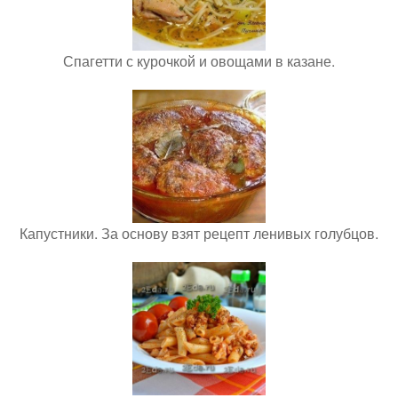
Спагетти с курочкой и овощами в казане.
Капустники. За основу взят рецепт ленивых голубцов.