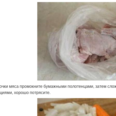
очки мяса промокните бумажными полотенцами, затем сложи
циями, хорошо потрясите.