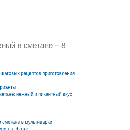
еный в сметане – 8
пошаговых рецептов приготовления
арианты
метане: нежный и пикантный вкус
в сметане в мультиварке
ецепт с фото: