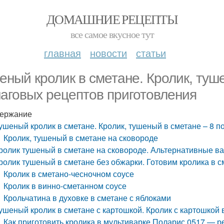
ДОМАШНИЕ РЕЦЕПТЫ
все самое вкусное тут
главная
новости
статьи
еный кролик в сметане. Кролик, туш
аговых рецептов приготовления
ержание
ушеный кролик в сметане. Кролик, тушеный в сметане – 8 
Кролик, тушеный в сметане на сковороде
ролик тушеный в сметане на сковороде. Альтернативные в
ролик тушеный в сметане без обжарки. Готовим кролика в с
Кролик в сметано-чесночном соусе
Кролик в винно-сметанном соусе
Крольчатина в духовке в сметане с яблоками
ушеный кролик в сметане с картошкой. Кролик с картошкой 
Как приготовить кролика в мультиварке Поларис 0517 — р