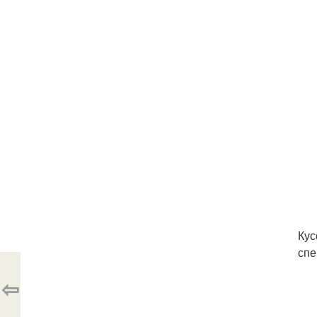
Кус
спе
⇦