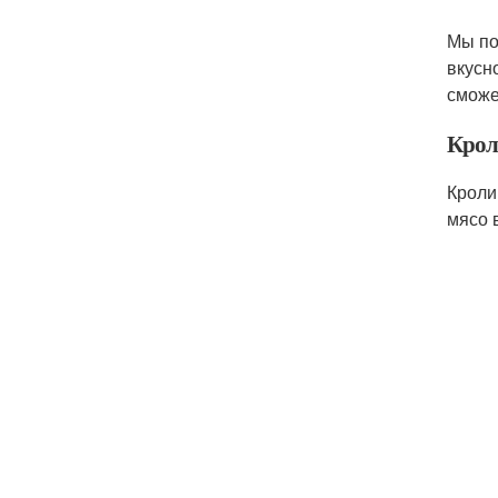
Мы по
вкусн
сможе
Крол
Кроли
мясо 