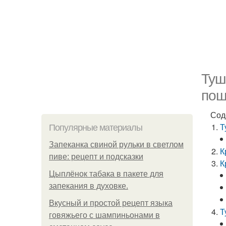
Туш
пош
Сод
Т
Популярные материалы
Запеканка свиной рульки в светлом
К
пиве: рецепт и подсказки
К
Цыплёнок табака в пакете для
запекания в духовке.
Вкусный и простой рецепт языка
Т
говяжьего с шампиньонами в