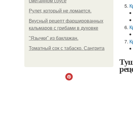
сметанном соусе
К
Рулет, который не ломается.
Вкусный рецепт фаршированных
К
кальмаров с грибами в духовке
"Язычки" из баклажан.
К
Томатный сок с табаско. Сангрита
Туш
рец