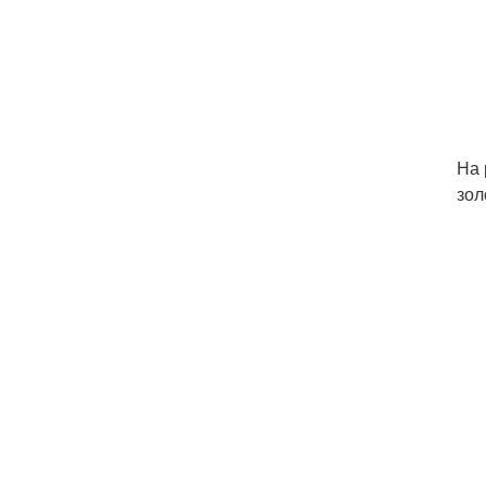
На 
зол