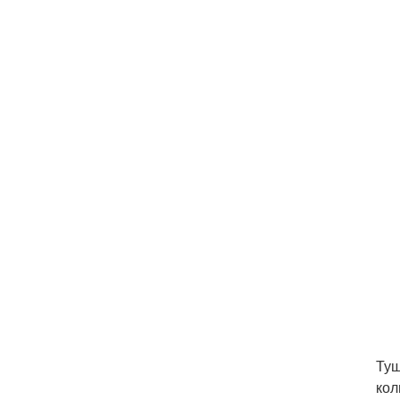
Туш
кол