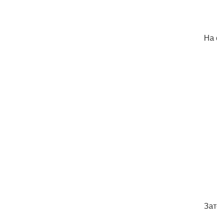
На 
Зат