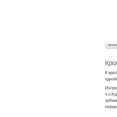
читат
Крол
К кро
одной
Ингре
ч.л.К
зубчи
перце