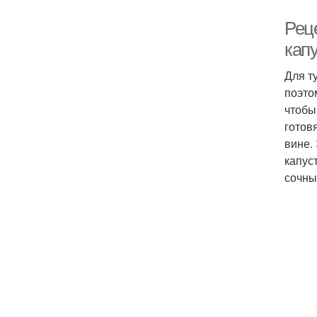
Реце
капу
Для т
поэто
чтобы
готов
вине.
капус
сочны