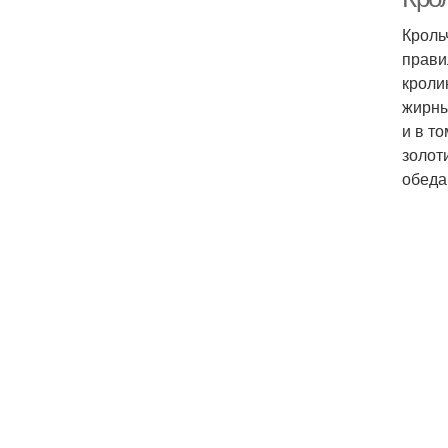
Кроль
прави
кроли
жирны
и в т
золот
обеда