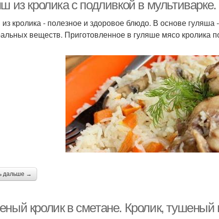
сметанном соусе
ш из кролика с подливкой в мультиварке.
 из кролика - полезное и здоровое блюдо. В основе гуляша -
альных веществ. Приготовленное в гуляше мясо кролика по
отлеты из кролика
Молодой кролик
К
Плов из кролика
Рождественский кролик
Кр
Ин
Соус с кроликом
Кролик от юлии
ту
ь дальше →
еный кролик в сметане. Кролик, тушеный 