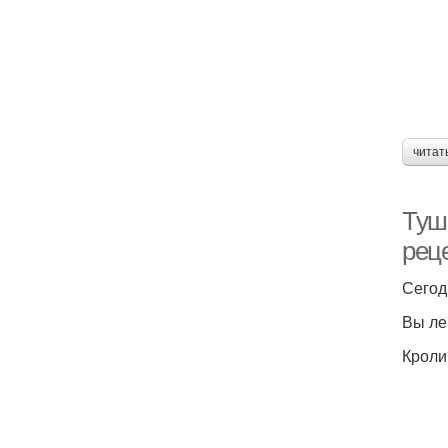
читат
Туш
рец
Сегод
Вы ле
Кроли