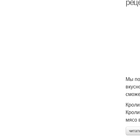
рец
Мы по
вкусн
сможе
Кроли
Кроли
мясо 
читат