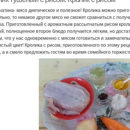
чатина- мясо диетическое и полезное! Кролика можно пригот
льно, то никакое другое мясо не сможет сравниться с пол
ка. Приготовленный с ароматным рассыпчатым рисом кролик-
й, полноценное второе блюдо получается лёгким, но доста
ом, что у нас одновременно с мясом готовиться и замечател
истый цвет! Кролика с рисом, приготовленного по этому рец
, а и смело предложить гостям во время семейного торжест