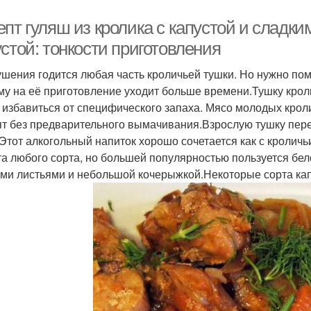
пт гуляш из кролика с капустой и сладки
стой: тонкости приготовления
ушения годится любая часть кроличьей тушки. Но нужно пом
му на её приготовление уходит больше времени.Тушку крол
 избавиться от специфического запаха. Мясо молодых кроли
ят без предварительного вымачивания.Взрослую тушку пер
 Этот алкогольный напиток хорошо сочетается как с кроличь
та любого сорта, но большей популярностью пользуется бел
ми листьями и небольшой кочерыжкой.Некоторые сорта кап