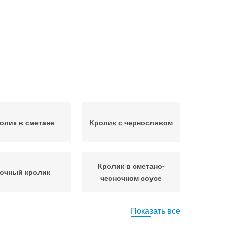
олик в сметане
Кролик с черносливом
Кролик в сметано-
очный кролик
чесночном соусе
Показать все
ушеная капуста
Капуста с кроликом