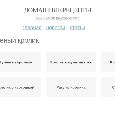
ДОМАШНИЕ РЕЦЕПТЫ
все самое вкусное тут
главная
новости
статьи
еный кролик
Гуляш из кролика
Кролик в мультиварке
Кр
ролик с картошкой
Рагу из кролика
С
Кролик в винно-
Кролик с капустой
Т