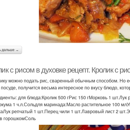
ь дальше →
ик с рисом в духовке рецепт. Кролик с ри
лику можно подать рис, сваренный обычным способом. Но ес
 посуде, получится весьма интересное по вкусу блюдо, кото
диенты: для блюда:Кролик 500 гРис 150 гМорковь 1 шт.Лук 
уркума 1 ч.л.Сольдля маринада:Масло растительное 100 млУк
каЛук репчатый 1 шт.Перец чили 1 шт.Лавровый лист 2 шт.Эс
в горошкомСоль