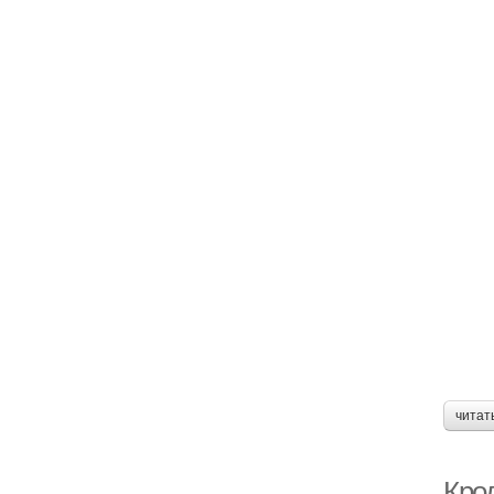
читат
Кро