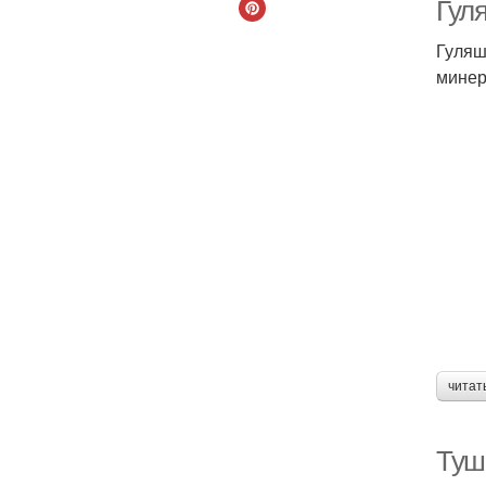
Гуля
Гуляш
минер
К
читат
Туш