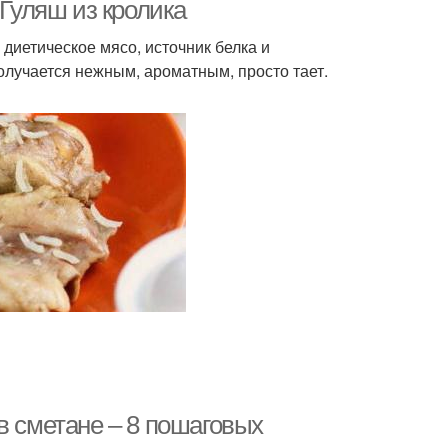
 Гуляш из кролика
 диетическое мясо, источник белка и
лучается нежным, ароматным, просто тает.
ролик с рисом
Кролик в вине
олик с грибами
Кролик в рукаве
гредиенты для
шеного кролика
в сметане – 8 пошаговых