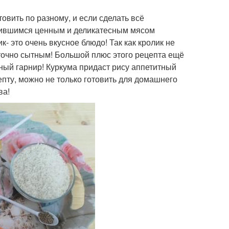
овить по разному, и если сделать всё
учившимся ценным и деликатесным мясом
 это очень вкусное блюдо! Так как кролик не
точно сытным! Большой плюс этого рецепта ещё
ьный гарнир! Куркума придаст рису аппетитный
епту, можно не только готовить для домашнего
ва!