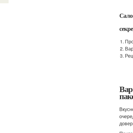
Сало 
секр
Про
Вар
Рец
Вар
пак
Вкусн
очере
довер