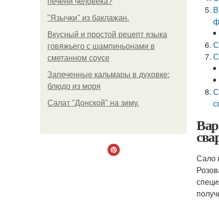
печени человека?
В
"Язычки" из баклажан.
ф
Вкусный и простой рецепт языка
С
говяжьего с шампиньонами в
С
сметанном соусе
Запеченные кальмары в духовке:
блюдо из моря
С
с
Салат "Донской" на зиму.
Вар
сва
Сало 
Розов
специ
получ