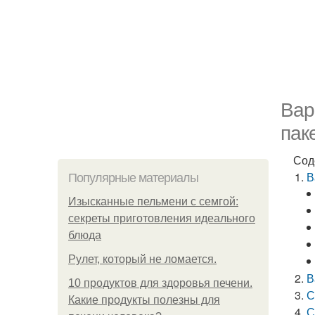
Вар
пак
Сод
В
Популярные материалы
Изысканные пельмени с семгой:
секреты приготовления идеального
блюда
Рулет, который не ломается.
В
10 продуктов для здоровья печени.
С
Какие продукты полезны для
С