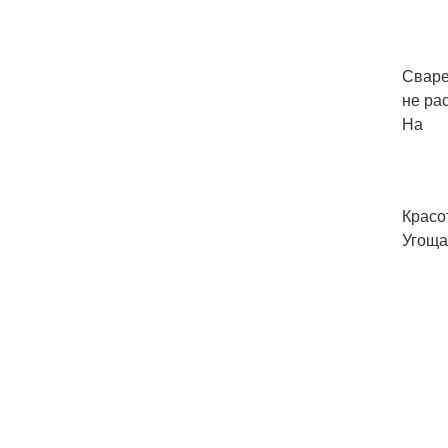
Сваре
не ра
На
Красо
Угоща