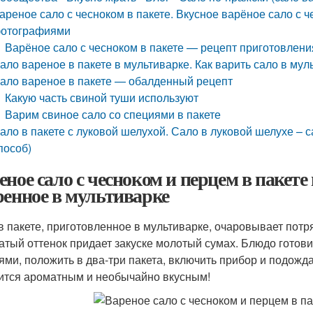
ареное сало с чесноком в пакете. Вкусное варёное сало с ч
отографиями
Варёное сало с чесноком в пакете — рецепт приготовлени
ало вареное в пакете в мультиварке. Как варить сало в му
ало вареное в пакете — обалденный рецепт
Какую часть свиной туши используют
Варим свиное сало со специями в пакете
ало в пакете с луковой шелухой. Сало в луковой шелухе –
пособ)
еное сало с чесноком и перцем в пакете 
ренное в мультиварке
в пакете, приготовленное в мультиварке, очаровывает пот
атый оттенок придает закуске молотый сумах. Блюдо готовит
ями, положить в два-три пакета, включить прибор и подожда
ится ароматным и необычайно вкусным!