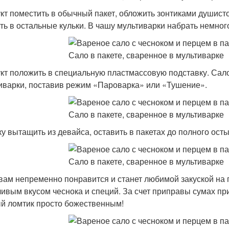
кт поместить в обычный пакет, обложить зонтиками душисто
ть в остальные кульки. В чашу мультиварки набрать немного
кт положить в специальную пластмассовую подставку. Сало
иварки, поставив режим «Пароварка» или «Тушение».
ку вытащить из девайса, оставить в пакетах до полного ос
вам непременно понравится и станет любимой закуской на 
ливым вкусом чеснока и специй. За счет приправы сумах при
й ломтик просто божественным!