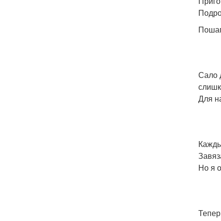
Приго
Подро
Пошаг
Сало 
слишк
Для н
Кажды
Завяз
Но я 
Тепер