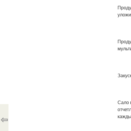
Проду
уложи
Проду
мульт
Закус
Сало 
отчет
⇦
кажды