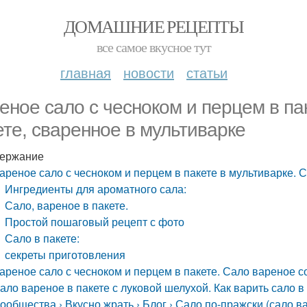
ДОМАШНИЕ РЕЦЕПТЫ
все самое вкусное тут
главная
новости
статьи
еное сало с чесноком и перцем в па
ете, сваренное в мультиварке
ержание
ареное сало с чесноком и перцем в пакете в мультиварке. С
Ингредиенты для ароматного сала:
Сало, вареное в пакете.
Простой пошаговый рецепт с фото
Сало в пакете:
секреты приготовления
ареное сало с чесноком и перцем в пакете. Сало вареное с
ало вареное в пакете с луковой шелухой. Как варить сало в
ообщества › Вкусно жрать › Блог › Сало по-пражски (сало в