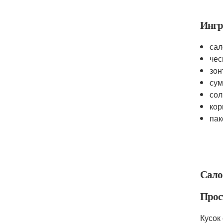
Ингр
сал
чес
зон
сум
сол
кор
пак
Сало,
Прос
Кусок