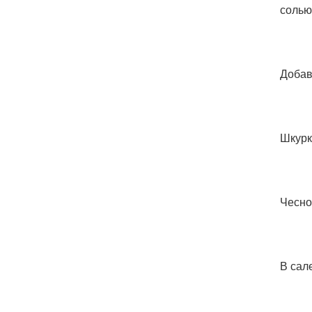
солью
Добав
Шкурк
Чесно
В сал