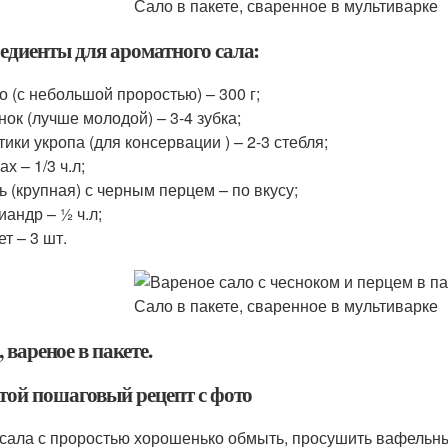
едиенты для ароматного сала:
о (с небольшой проростью) – 300 г;
нок (лучше молодой) – 3-4 зубка;
тики укропа (для консервации ) – 2-3 стебля;
ах – 1/3 ч.л;
ь (крупная) с черным перцем – по вкусу;
иандр – ½ ч.л;
ет – 3 шт.
 вареное в пакете.
той пошаговый рецепт с фото
 сала с проростью хорошенько обмыть, просушить вафельн