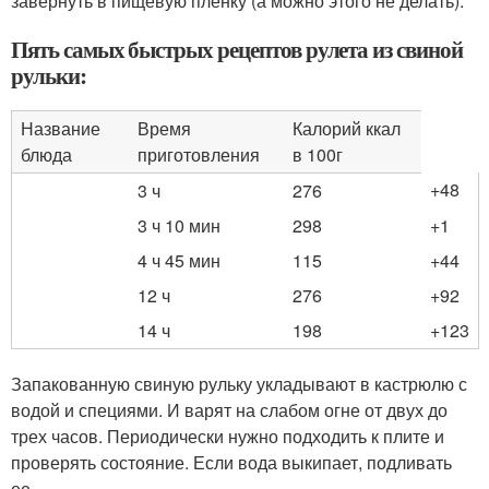
завернуть в пищевую пленку (а можно этого не делать).
Пять самых быстрых рецептов рулета из свиной
рульки:
Название
Время
Калорий ккал
блюда
приготовления
в 100г
+48
3 ч
276
3 ч 10 мин
298
+1
4 ч 45 мин
115
+44
12 ч
276
+92
14 ч
198
+123
Запакованную свиную рульку укладывают в кастрюлю с
водой и специями. И варят на слабом огне от двух до
трех часов. Периодически нужно подходить к плите и
проверять состояние. Если вода выкипает, подливать
ее.