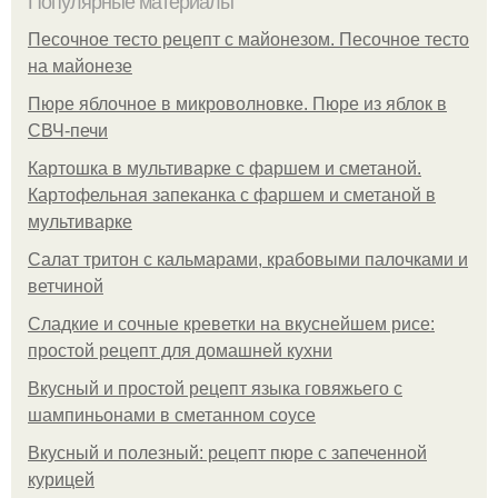
Популярные материалы
Песочное тесто рецепт с майонезом. Песочное тесто
на майонезе
Пюре яблочное в микроволновке. Пюре из яблок в
СВЧ-печи
Картошка в мультиварке с фаршем и сметаной.
Картофельная запеканка с фаршем и сметаной в
мультиварке
Салат тритон с кальмарами, крабовыми палочками и
ветчиной
Сладкие и сочные креветки на вкуснейшем рисе:
простой рецепт для домашней кухни
Вкусный и простой рецепт языка говяжьего с
шампиньонами в сметанном соусе
Вкусный и полезный: рецепт пюре с запеченной
курицей