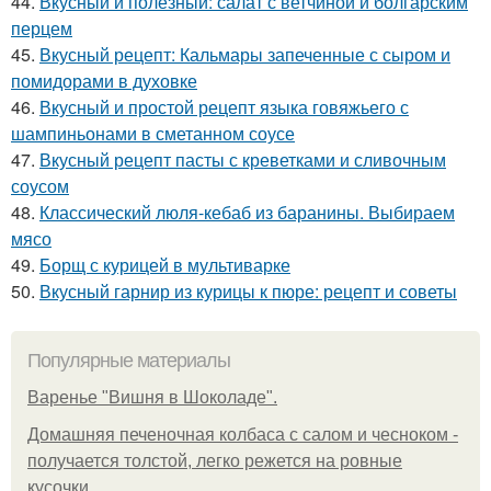
44.
Вкусный и полезный: салат с ветчиной и болгарским
перцем
45.
Вкусный рецепт: Кальмары запеченные с сыром и
помидорами в духовке
46.
Вкусный и простой рецепт языка говяжьего с
шампиньонами в сметанном соусе
47.
Вкусный рецепт пасты с креветками и сливочным
соусом
48.
Классический люля-кебаб из баранины. Выбираем
мясо
49.
Борщ с курицей в мультиварке
50.
Вкусный гарнир из курицы к пюре: рецепт и советы
Популярные материалы
Варенье "Вишня в Шоколаде".
Домашняя печеночная колбаса с салом и чесноком -
получается толстой, легко режется на ровные
кусочки.