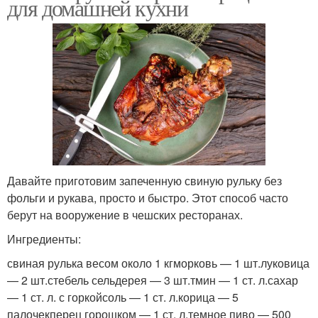
для домашней кухни
Давайте приготовим запеченную свиную рульку без
фольги и рукава, просто и быстро. Этот способ часто
берут на вооружение в чешских ресторанах.
Ингредиенты:
свиная рулька весом около 1 кгморковь — 1 шт.луковица
— 2 шт.стебель сельдерея — 3 шт.тмин — 1 ст. л.сахар
— 1 ст. л. с горкойсоль — 1 ст. л.корица — 5
палочекперец горошком — 1 ст. л.темное пиво — 500