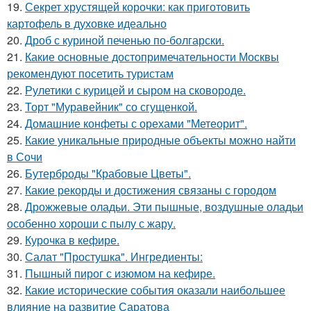
19.
Секрет хрустящей корочки: как приготовить
картофель в духовке идеально
20.
Дроб с куриной печенью по-болгарски.
21.
Какие основные достопримечательности Москвы
рекомендуют посетить туристам
22.
Рулетики с курицей и сыром на сковороде.
23.
Торт "Муравейник" со сгущенкой.
24.
Домашние конфеты с орехами "Метеорит".
25.
Какие уникальные природные объекты можно найти
в Сочи
26.
Бутерброды "Крабовые Цветы".
27.
Какие рекорды и достижения связаны с городом
28.
Дрожжевые оладьи. Эти пышные, воздушные оладьи
особенно хороши с пылу с жару.
29.
Курочка в кефире.
30.
Салат "Простушка". Ингредиенты:
31.
Пышный пирог с изюмом на кефире.
32.
Какие исторические события оказали наибольшее
влияние на развитие Саратова