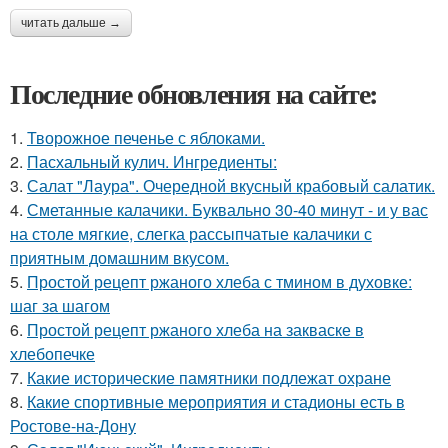
читать дальше →
Последние обновления на сайте:
1.
Творожное печенье с яблоками.
2.
Пасхальный кулич. Ингредиенты:
3.
Салат "Лаура". Очередной вкусный крабовый салатик.
4.
Сметанные калачики. Буквально 30-40 минут - и у вас
на столе мягкие, слегка рассыпчатые калачики с
приятным домашним вкусом.
5.
Простой рецепт ржаного хлеба с тмином в духовке:
шаг за шагом
6.
Простой рецепт ржаного хлеба на закваске в
хлебопечке
7.
Какие исторические памятники подлежат охране
8.
Какие спортивные мероприятия и стадионы есть в
Ростове-на-Дону