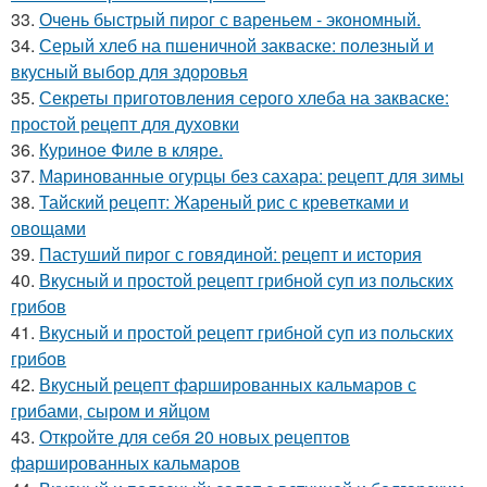
33.
Очень быстрый пирог с вареньем - экономный.
34.
Серый хлеб на пшеничной закваске: полезный и
вкусный выбор для здоровья
35.
Секреты приготовления серого хлеба на закваске:
простой рецепт для духовки
36.
Куриное Филе в кляре.
37.
Маринованные огурцы без сахара: рецепт для зимы
38.
Тайский рецепт: Жареный рис с креветками и
овощами
39.
Пастуший пирог с говядиной: рецепт и история
40.
Вкусный и простой рецепт грибной суп из польских
грибов
41.
Вкусный и простой рецепт грибной суп из польских
грибов
42.
Вкусный рецепт фаршированных кальмаров с
грибами, сыром и яйцом
43.
Откройте для себя 20 новых рецептов
фаршированных кальмаров